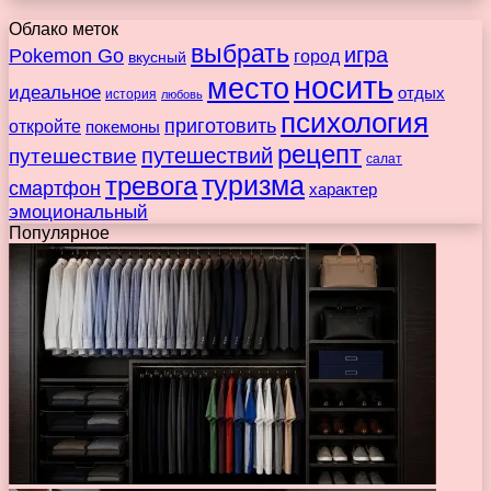
Облако меток
выбрать
игра
Pokemon Go
город
вкусный
носить
место
идеальное
отдых
история
любовь
психология
приготовить
откройте
покемоны
рецепт
путешествие
путешествий
салат
туризма
тревога
смартфон
характер
эмоциональный
Популярное