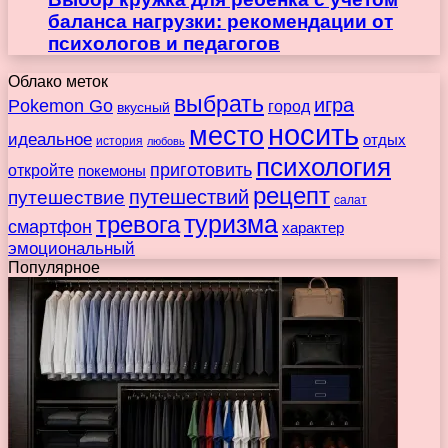
баланса нагрузки: рекомендации от
психологов и педагогов
Облако меток
выбрать
игра
Pokemon Go
город
вкусный
носить
место
идеальное
отдых
история
любовь
психология
приготовить
откройте
покемоны
рецепт
путешествие
путешествий
салат
туризма
тревога
смартфон
характер
эмоциональный
Популярное