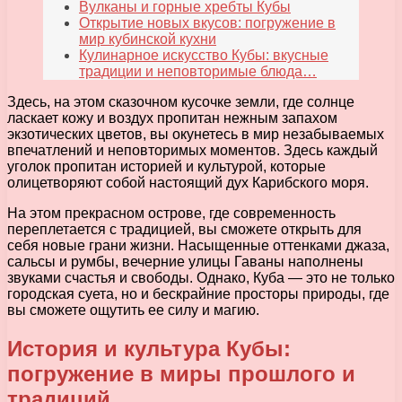
Вулканы и горные хребты Кубы
Открытие новых вкусов: погружение в
мир кубинской кухни
Кулинарное искусство Кубы: вкусные
традиции и неповторимые блюда…
Здесь, на этом сказочном кусочке земли, где солнце
ласкает кожу и воздух пропитан нежным запахом
экзотических цветов, вы окунетесь в мир незабываемых
впечатлений и неповторимых моментов. Здесь каждый
уголок пропитан историей и культурой, которые
олицетворяют собой настоящий дух Карибского моря.
На этом прекрасном острове, где современность
переплетается с традицией, вы сможете открыть для
себя новые грани жизни. Насыщенные оттенками джаза,
сальсы и румбы, вечерние улицы Гаваны наполнены
звуками счастья и свободы. Однако, Куба — это не только
городская суета, но и бескрайние просторы природы, где
вы сможете ощутить ее силу и магию.
История и культура Кубы:
погружение в миры прошлого и
традиций