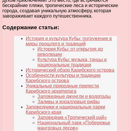
духом приключений! Это место, где встречаются
бескрайние пляжи, тропические леса и исторические
города, создавая уникальную атмосферу, которая
завораживает каждого путешественника.
Содержание статьи:
История и культура Кубы: погружение в
миры прошлого и традиций
История Кубы: от открытия до
революции
Культура Кубы: музыка, танцы и
национальные традиции
Исторический обзор Карибского острова
Особенности культуры и традиции
Карибского острова
Уникальные природные прелести
Карибского архипелага
Заповедные джунгли и водопады
Заливы и коралловые рифы
Заповедники и национальные парки
Карибского края
Заповедник «Тропический рай»
Национальный парк «Побережье
мангровых лесов»