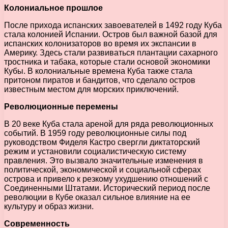
Колониальное прошлое
После прихода испанских завоевателей в 1492 году Куба
стала колонией Испании. Остров был важной базой для
испанских колонизаторов во время их экспансии в
Америку. Здесь стали развиваться плантации сахарного
тростника и табака, которые стали основой экономики
Кубы. В колониальные времена Куба также стала
притоном пиратов и бандитов, что сделало остров
известным местом для морских приключений.
Революционные перемены
В 20 веке Куба стала ареной для ряда революционных
событий. В 1959 году революционные силы под
руководством Фиделя Кастро свергли диктаторский
режим и установили социалистическую систему
правления. Это вызвало значительные изменения в
политической, экономической и социальной сферах
острова и привело к резкому ухудшению отношений с
Соединенными Штатами. Исторический период после
революции в Кубе оказал сильное влияние на ее
культуру и образ жизни.
Современность