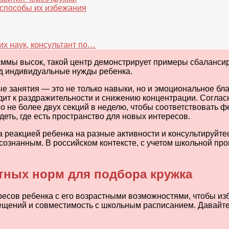
 способы их избежания
их наук, консультант по…
аммы высок, такой центр демонстрирует примеры сбалансир
од индивидуальные нужды ребенка.
е занятия — это не только навыки, но и эмоциональное бла
одит к раздражительности и снижению концентрации. Согл
но не более двух секций в неделю, чтобы соответствоват
деть, где есть пространство для новых интересов.
 реакцией ребенка на разные активности и консультируйтес
осознанным. В российском контексте, с учетом школьной п
стных норм для подбора кружка
ресов ребенка с его возрастными возможностями, чтобы из
осещений и совместимость с школьным расписанием. Давайт