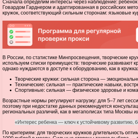
Сначала определим интересы через наблюдение: ребенок 
Говардом Гарднером и адаптированная в российских метод
кружок, соответствующий сильным сторонам: языковые кур
В России, по статистике Минпросвещения, творческие кру
используем списки преимуществ: творческие развивают к
однако нуждаются в доступе к оборудованию, как в кружка
Творческие кружки: сильная сторона — эмоциональн
Технические: сильная — практические навыки, востр
Спортивные: сильная — физическое здоровье и кома
Возрастные нормы регулируют нагрузку: для 5–7 лет сессии
поэтому при недостатке данных рекомендуется консультац
региональных различий, как в мегаполисах типа Москвы и
«Интерес ребенка — ключ к устойчивому развитию, б
По критериям: для творческих кружков длительность опти