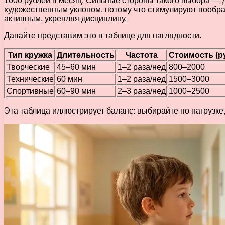
1000 рублей в месяц. Сильные стороны такого выбора — д
художественным уклоном, потому что стимулируют вообра
активным, укрепляя дисциплину.
Давайте представим это в таблице для наглядности.
Тип кружка
Длительность
Частота
Стоимость (ру
Творческие
45–60 мин
1–2 раза/нед
800–2000
Технические
60 мин
1–2 раза/нед
1500–3000
Спортивные
60–90 мин
2–3 раза/нед
1000–2500
Эта таблица иллюстрирует баланс: выбирайте по нагрузк