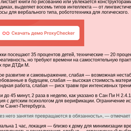
листает книги по рисованию или увлекается конструкторам
иках, выделяет восемь типов интеллекта — от лингвистиче
сы для вербального типа, робототехника для логического.
жки посещают 35 процентов детей, технические — 20 проце
реативность, но требуют времени на самостоятельную прак
х при ДТДи М.
ое развитие и самовыражение, слабая — возможная нестаб
ебованные в будущем, слабая — высокая стоимость матери
ндная работа, слабая — риск травм при интенсивных трени
 до 45 минут, 2 раза в неделю, как указано в Сан Пи Н 2.4
ия с детским психологом для верификации. Ограничение ис
ли Санкт-Петербурга.
ез него занятия превращаются в обязанность», — отмечает 
мальна 1 час, локация — близко к дому для минимизации вр