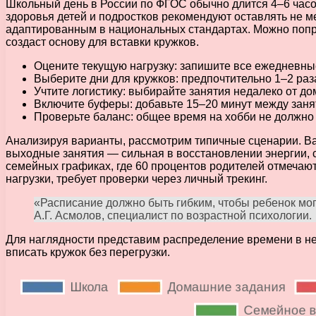
Школьный день в России по ФГОС обычно длится 4–6 часо
здоровья детей и подростков рекомендуют оставлять не м
адаптированным в национальных стандартах. Можно попроб
создаст основу для вставки кружков.
Оцените текущую нагрузку: запишите все ежедневные
Выберите дни для кружков: предпочтительно 1–2 раз
Учтите логистику: выбирайте занятия недалеко от до
Включите буферы: добавьте 15–20 минут между заня
Проверьте баланс: общее время на хобби не должно
Анализируя варианты, рассмотрим типичные сценарии. Вари
выходные занятия — сильная в восстановлении энергии, 
семейных графиках, где 60 процентов родителей отмечают 
нагрузки, требует проверки через личный трекинг.
«Расписание должно быть гибким, чтобы ребенок мог
А.Г. Асмолов, специалист по возрастной психологии.
Для наглядности представим распределение времени в не
вписать кружок без перегрузки.