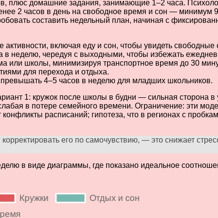
в, плюс домашние задания, занимающие 1–2 часа. Психолог
енее 2 часов в день на свободное время и сон — минимум 9
овать составить недельный план, начиная с фиксированных
 активности, включая еду и сон, чтобы увидеть свободные 
а в неделю, чередуя с выходными, чтобы избежать ежеднев
ма или школы, минимизируя транспортное время до 30 минут
тиями для перехода и отдыха.
 превышать 4–5 часов в неделю для младших школьников.
ант 1: кружок после школы в будни — сильная сторона в уд
слабая в потере семейного времени. Ограничение: эти мод
конфликты расписаний; гипотеза, что в регионах с пробкам
 корректировать его по самочувствию, — это снижает стрес
делю в виде диаграммы, где показано идеальное соотношен