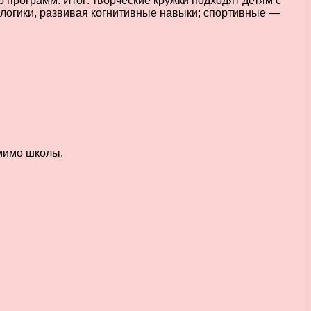
программ. Итог: творческие кружки подходят детям с
 логики, развивая когнитивные навыки; спортивные —
омимо школы.