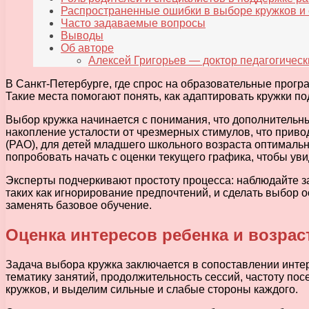
Распространенные ошибки в выборе кружков и
Часто задаваемые вопросы
Выводы
Об авторе
Алексей Григорьев — доктор педагогическ
В Санкт-Петербурге, где спрос на образовательные прогр
Такие места помогают понять, как адаптировать кружки п
Выбор кружка начинается с понимания, что дополнительны
накопление усталости от чрезмерных стимулов, что прив
(РАО), для детей младшего школьного возраста оптималь
попробовать начать с оценки текущего графика, чтобы уви
Эксперты подчеркивают простоту процесса: наблюдайте за
таких как игнорирование предпочтений, и сделать выбор 
заменять базовое обучение.
Оценка интересов ребенка и возра
Задача выбора кружка заключается в сопоставлении инте
тематику занятий, продолжительность сессий, частоту п
кружков, и выделим сильные и слабые стороны каждого.