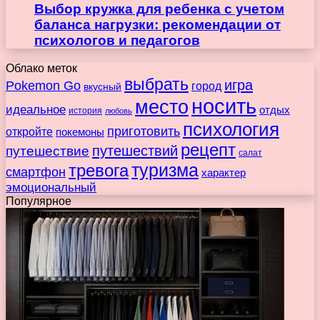
Выбор кружка для ребенка с учетом
баланса нагрузки: рекомендации от
психологов и педагогов
Облако меток
выбрать
игра
Pokemon Go
город
вкусный
носить
место
идеальное
отдых
история
любовь
психология
приготовить
откройте
покемоны
рецепт
путешествие
путешествий
салат
туризма
тревога
смартфон
характер
эмоциональный
Популярное