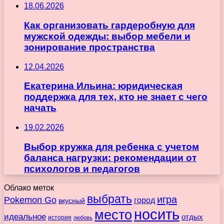
18.06.2026
Как организовать гардеробную для
мужской одежды: выбор мебели и
зонирование пространства
12.04.2026
Екатерина Ильина: юридическая
поддержка для тех, кто не знает с чего
начать
19.02.2026
Выбор кружка для ребенка с учетом
баланса нагрузки: рекомендации от
психологов и педагогов
Облако меток
выбрать
игра
Pokemon Go
город
вкусный
носить
место
идеальное
отдых
история
любовь