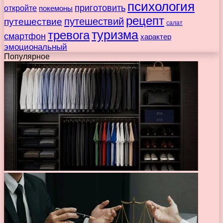
психология
приготовить
откройте
покемоны
рецепт
путешествие
путешествий
салат
туризма
тревога
смартфон
характер
эмоциональный
Популярное