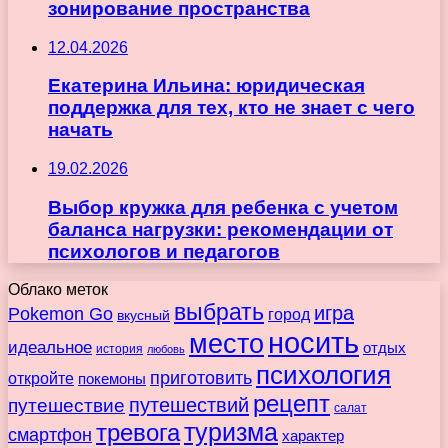
зонирование пространства
12.04.2026
Екатерина Ильина: юридическая
поддержка для тех, кто не знает с чего
начать
19.02.2026
Выбор кружка для ребенка с учетом
баланса нагрузки: рекомендации от
психологов и педагогов
Облако меток
выбрать
игра
Pokemon Go
город
вкусный
носить
место
идеальное
отдых
история
любовь
психология
приготовить
откройте
покемоны
рецепт
путешествие
путешествий
салат
туризма
тревога
смартфон
характер