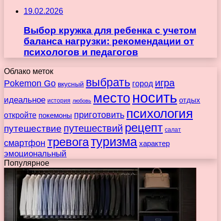
19.02.2026
Выбор кружка для ребенка с учетом
баланса нагрузки: рекомендации от
психологов и педагогов
Облако меток
выбрать
игра
Pokemon Go
город
вкусный
носить
место
идеальное
отдых
история
любовь
психология
приготовить
откройте
покемоны
рецепт
путешествие
путешествий
салат
туризма
тревога
смартфон
характер
эмоциональный
Популярное