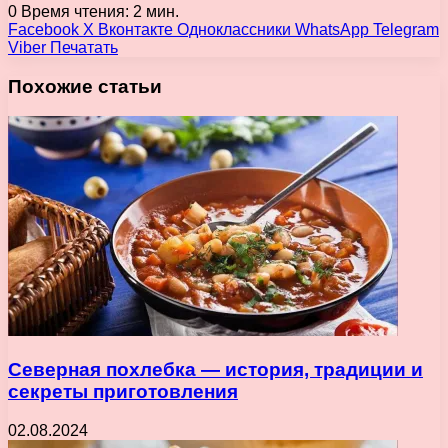
0
Время чтения: 2 мин.
Facebook
X
Вконтакте
Одноклассники
WhatsApp
Telegram
Viber
Печатать
Похожие статьи
Северная похлебка — история, традиции и
секреты приготовления
02.08.2024