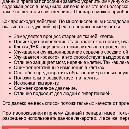
Данный препарат способен заметно укрепить иммунную сис
содержащееся в нем, было извлечено из стенок болгарско
такое вещество из лиственницы. Препарат можно приобр
Как происходит действие. По многочисленным исследовани
оказывать следующий эффект на пораженные участки:
Замедляется процесс старения тканей, клеток.
Происходит обновление старых клеток на новые, бл
Клетки ДНК защищены от окислительных процессов.
Улучшается функционирование сердечно сосудистой 
Улучшается кровоток, а это способствует выздоровл
Отлично защищает мозг, нервные клетки. Так как лек
Снижает негативные изменения в клетках.
Способно предотвратить образование раковых опух
Положительно воздействует на память.
Исключает катаракту.
Снижает кровяное давление.
Отлично подходит для людей с гипертензией.
Это далеко не весь список положительных качеств от прие
Противопоказания к приему. Данный препарат имеет тольк
разрешено использовать данное лекарство. И все же, пе