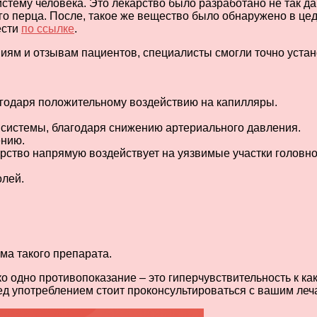
тему человека. Это лекарство было разработано не так да
го перца. После, такое же вещество было обнаружено в це
ести
по ссылке
.
ям и отзывам пациентов, специалисты смогли точно устано
агодаря положительному воздействию на капилляры.
системы, благодаря снижению артериального давления.
ению.
арство напрямую воздействует на уязвимые участки головно
олей.
ма такого препарата.
о одно противопоказание – это гиперчувствительность к ка
ред употреблением стоит проконсультироваться с вашим ле