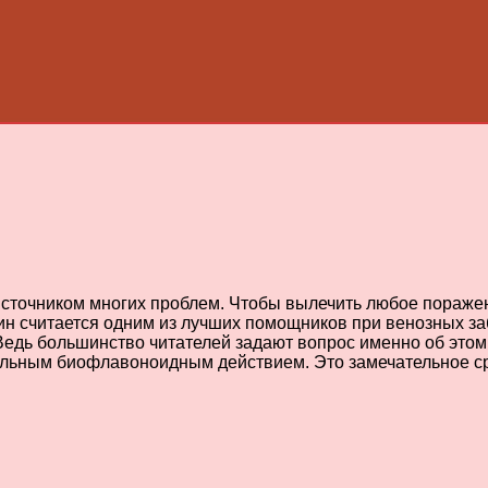
источником многих проблем. Чтобы вылечить любое пораже
н считается одним из лучших помощников при венозных заб
 Ведь большинство читателей задают вопрос именно об этом
ильным биофлавоноидным действием. Это замечательное ср