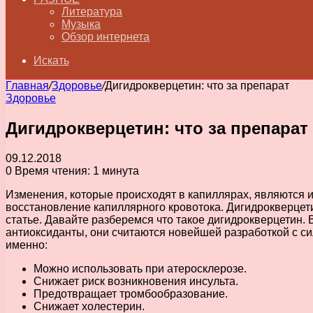
Литература
Музыка
Обзор интернета
Искать
Главная
/
Здоровье
/
Дигидрокверцетин: что за препарат
Здоровье
Дигидрокверцетин: что за препарат
09.12.2018
0
Время чтения: 1 минута
Изменения, которые происходят в капиллярах, являются 
восстановление капиллярного кровотока.
Дигидрокверцети
статье. Давайте разберемся что такое дигидрокверцетин.
антиоксиданты, они считаются новейшей разработкой с с
именно:
Можно использовать при атеросклерозе.
Снижает риск возникновения инсульта.
Предотвращает тромбообразование.
Снижает холестерин.