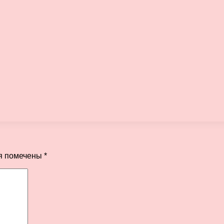
я помечены
*