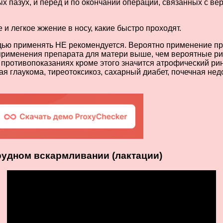
х пазух, и перед и по окончании операций, связанных с в
 легкое жжение в носу, какие быстро проходят.
удью применять НЕ рекомендуется. Вероятно применение п
от применения препарата для матери выше, чем вероятные ри
В противопоказаниях кроме этого значится атрофический р
я глаукома, тиреотоксикоз, сахарный диабет, почечная недо
грудном вскармливании (лактации)