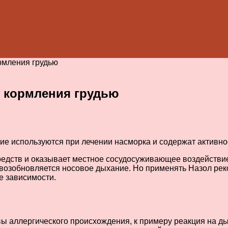
рмления грудью
д кормления грудью
кие используются при лечении насморка и содержат активно
едств и оказывает местное сосудосуживающее воздействие.
 возобновляется носовое дыхание. Но применять Назол рек
е зависимости.
вы аллергического происхождения, к примеру реакция на дым