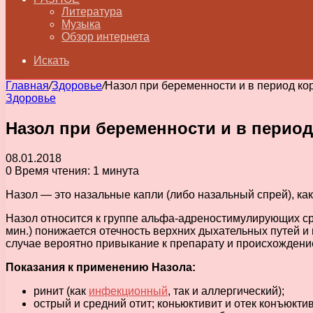
Литература
Музыка
Обзор интернета
Искать
Главная
/
Здоровье
/
Назол при беременности и в период ко
Здоровье
Назол при беременности и в перио
08.01.2018
0
Время чтения: 1 минута
Назол — это назальные капли (либо назальный спрей), ка
Назол относится к группе альфа-адреностимулирующих ср
мин.) понижается отечность верхних дыхательных путей и
случае вероятно привыкание к препарату и происхождени
Показания к применению Назола:
ринит (как
инфекционный
, так и аллергический);
острый и средний отит; коньюктивит и отек конъюкти