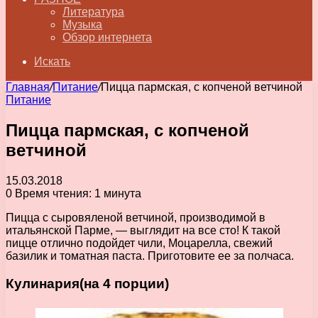
Литература
Музыка
Обзор интернета
Искать
Главная
/
Питание
/
Пицца пармская, с копченой ветчиной
Питание
Пицца пармская, с копченой
ветчиной
15.03.2018
0
Время чтения: 1 минута
Пицца с сыровяленой ветчиной, производимой в
итальянской Парме, — выглядит на все сто! К такой
пицце отлично подойдет чили, Моцарелла, свежий
базилик и томатная паста. Приготовите ее за полчаса.
Кулинария(на 4 порции)