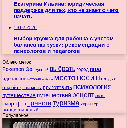
Екатерина Ильина: юридическая
поддержка для тех, кто не знает с чего
начать
19.02.2026
Выбор кружка для ребенка с учетом
баланса нагрузки: рекомендации от
психологов и педагогов
Облако меток
выбрать
игра
Pokemon Go
город
вкусный
носить
место
идеальное
отдых
история
любовь
психология
приготовить
откройте
покемоны
рецепт
путешествие
путешествий
салат
туризма
тревога
смартфон
характер
эмоциональный
Популярное