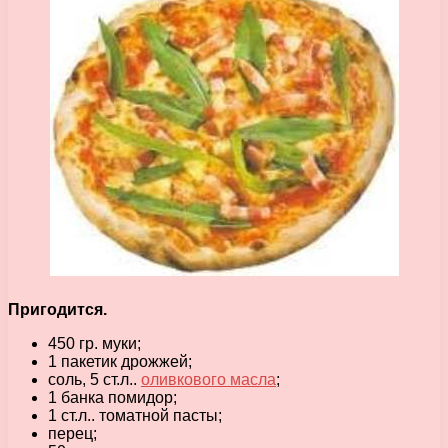
Пригодится.
450 гр. муки;
1 пакетик дрожжей;
соль, 5 ст.л..
оливкового масла
;
1 банка помидор;
1 ст.л.. томатной пасты;
перец;