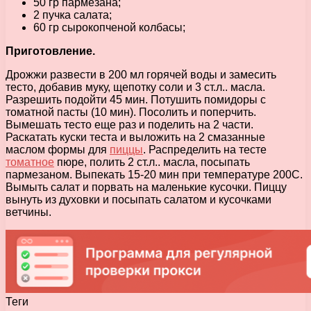
50 гр пармезана;
2 пучка салата;
60 гр сырокопченой колбасы;
Приготовление.
Дрожжи развести в 200 мл горячей воды и замесить
тесто, добавив муку, щепотку соли и 3 ст.л.. масла.
Разрешить подойти 45 мин. Потушить помидоры с
томатной пасты (10 мин). Посолить и поперчить.
Вымешать тесто еще раз и поделить на 2 части.
Раскатать куски теста и выложить на 2 смазанные
маслом формы для
пиццы
. Распределить на тесте
томатное
пюре, полить 2 ст.л.. масла, посыпать
пармезаном. Выпекать 15-20 мин при температуре 200C.
Вымыть салат и порвать на маленькие кусочки. Пиццу
вынуть из духовки и посыпать салатом и кусочками
ветчины.
Теги