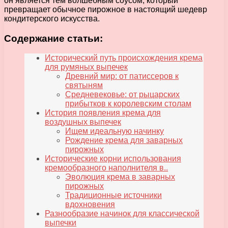
он является тем волшебным соусом, который
превращает обычное пирожное в настоящий шедевр
кондитерского искусства.
Содержание статьи:
Исторический путь происхождения крема
для румяных выпечек
Древний мир: от патиссеров к
святыням
Средневековье: от рыцарских
прибытков к королевским столам
История появления крема для
воздушных выпечек
Ищем идеальную начинку
Рождение крема для заварных
пирожных
Исторические корни использования
кремообразного наполнителя в..
Эволюция крема в заварных
пирожных
Традиционные источники
вдохновения
Разнообразие начинок для классической
выпечки