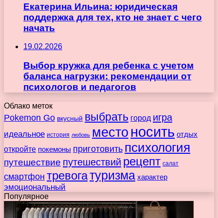
Екатерина Ильина: юридическая
поддержка для тех, кто не знает с чего
начать
19.02.2026
Выбор кружка для ребенка с учетом
баланса нагрузки: рекомендации от
психологов и педагогов
Облако меток
выбрать
игра
Pokemon Go
город
вкусный
носить
место
идеальное
отдых
история
любовь
психология
приготовить
откройте
покемоны
рецепт
путешествие
путешествий
салат
туризма
тревога
смартфон
характер
эмоциональный
Популярное