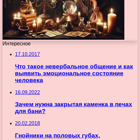
Интересное
17.10.2017
Что такое невербальное общение и как
выявить эмоциональное состояние
человека
16.09.2022
Зачем нужна закрытая каменка в печах
для бани?
20.02.2018
Гнойники на половых губах,