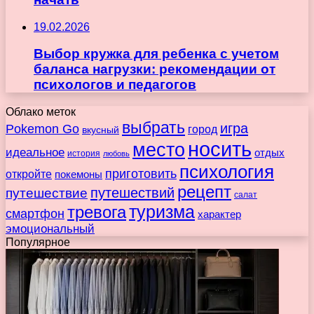
19.02.2026
Выбор кружка для ребенка с учетом
баланса нагрузки: рекомендации от
психологов и педагогов
Облако меток
выбрать
игра
Pokemon Go
город
вкусный
носить
место
идеальное
отдых
история
любовь
психология
приготовить
откройте
покемоны
рецепт
путешествие
путешествий
салат
туризма
тревога
смартфон
характер
эмоциональный
Популярное