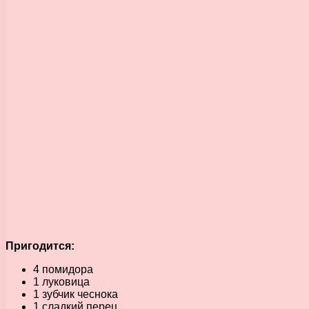
Пригодится:
4 помидора
1 луковица
1 зубчик чеснока
1 сладкий перец