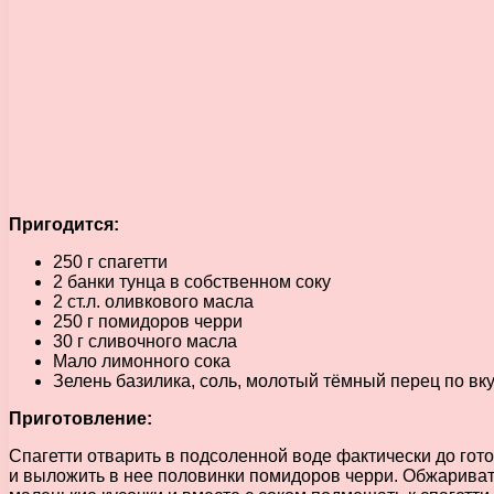
Пригодится:
250 г спагетти
2 банки тунца в собственном соку
2 ст.л. оливкового масла
250 г помидоров черри
30 г сливочного масла
Мало лимонного сока
Зелень базилика, соль, молотый тёмный перец по вк
Приготовление:
Спагетти отварить в подсоленной воде фактически до гот
и выложить в нее половинки помидоров черри. Обжариват