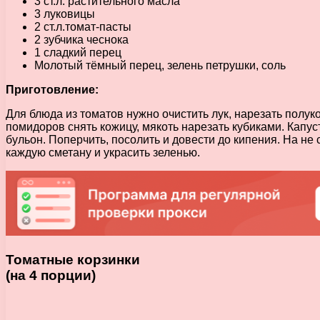
3 ст.л. растительного масла
3 луковицы
2 ст.л.томат-пасты
2 зубчика чеснока
1 сладкий перец
Молотый тёмный перец, зелень петрушки, соль
Приготовление:
Для блюда из томатов нужно очистить лук, нарезать полук
помидоров снять кожицу, мякоть нарезать кубиками. Капу
бульон. Поперчить, посолить и довести до кипения. На не
каждую сметану и украсить зеленью.
Томатные корзинки
(на 4 порции)