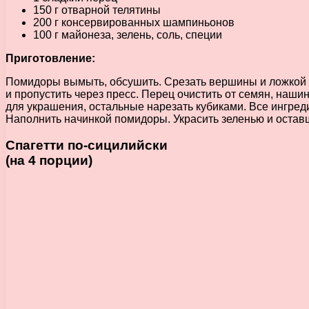
150 г отварной телятины
200 г консервированных шампиньонов
100 г майонеза, зелень, соль, специи
Приготовление:
Помидоры вымыть, обсушить. Срезать вершины и ложкой бе
и пропустить через пресс. Перец очистить от семян, наши
для украшения, остальные нарезать кубиками. Все ингре
Наполнить начинкой помидоры. Украсить зеленью и остав
Спагетти по-сицилийски
(на 4 порции)