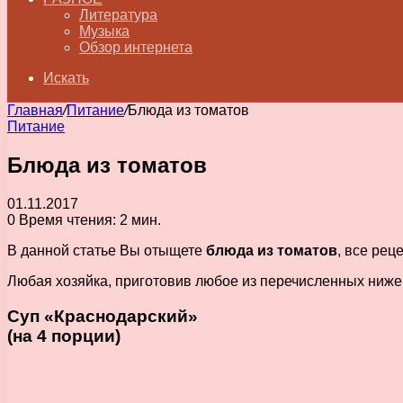
Литература
Музыка
Обзор интернета
Искать
Главная
/
Питание
/
Блюда из томатов
Питание
Блюда из томатов
01.11.2017
0
Время чтения: 2 мин.
В данной статье Вы отыщете
блюда из томатов
, все рец
Любая хозяйка, приготовив любое из перечисленных ниже б
Суп «Краснодарский»
(на 4 порции)