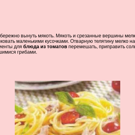
режно вынуть мякоть. Мякоть и срезанные вершины мелко п
нковать маленькими кусочками. Отварную телятину мелко на
диенты для
блюда из томатов
перемешать, приправить соль
шимися грибами.