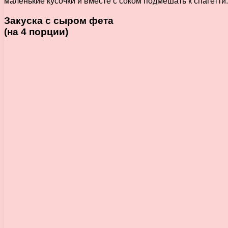
маленькие кусочки и вместе с соком подмешать к спагетти
Закуска с сыром фета
(на 4 порции)