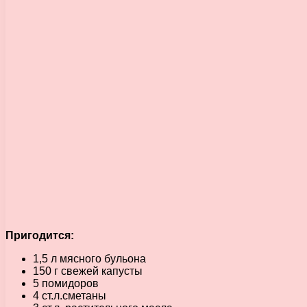
Пригодится:
1,5 л мясного бульона
150 г свежей капусты
5 помидоров
4 ст.л.сметаны