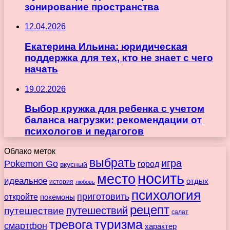
зонирование пространства
12.04.2026
Екатерина Ильина: юридическая
поддержка для тех, кто не знает с чего
начать
19.02.2026
Выбор кружка для ребенка с учетом
баланса нагрузки: рекомендации от
психологов и педагогов
Облако меток
выбрать
игра
Pokemon Go
город
вкусный
носить
место
идеальное
отдых
история
любовь
психология
приготовить
откройте
покемоны
рецепт
путешествие
путешествий
салат
туризма
тревога
смартфон
характер