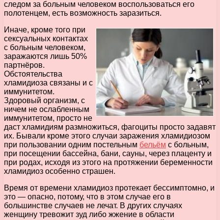
следом за больным человеком воспользоваться его
полотенцем, есть возможность заразиться.
Иначе, кроме того при
сексуальных контактах
с больным человеком,
заражаются лишь 50%
партнёров.
Обстоятельства
хламидиоза связаны и с
иммунитетом.
Здоровый организм, с
ничем не ослабленным
иммунитетом, просто не
даст хламидиям размножиться, фагоциты просто задавят
их. Бывали кроме этого случаи заражения хламидиозом
при пользовании одним постельным
бельём
с больным,
при посещении бассейна, бани, сауны, через плаценту и
при родах, исходя из этого на протяжении беременности
хламидиоз особенно страшен.
Время от времени хламидиоз протекает бессимптомно, и
это — опасно, потому, что в этом случае его в
большинстве случаев не лечат. В других случаях
женщину тревожит зуд либо жжение в области