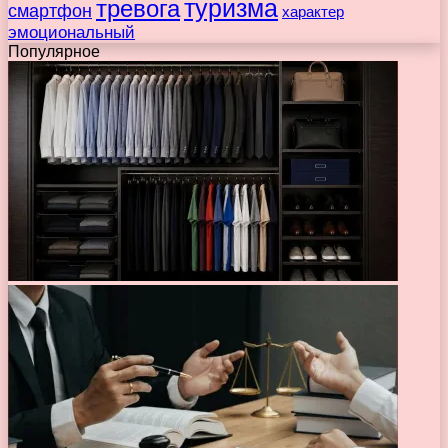
туризма
тревога
смартфон
характер
эмоциональный
Популярное