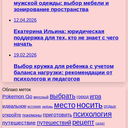
мужской одежды: выбор мебели и
зонирование пространства
12.04.2026
Екатерина Ильина: юридическая
поддержка для тех, кто не знает с чего
начать
19.02.2026
Выбор кружка для ребенка с учетом
баланса нагрузки: рекомендации от
психологов и педагогов
Облако меток
выбрать
игра
Pokemon Go
город
вкусный
носить
место
идеальное
отдых
история
любовь
психология
приготовить
откройте
покемоны
рецепт
путешествие
путешествий
салат