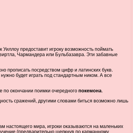
ук Уиллоу предоставит игроку возможность поймать
Сквиртла, Чармандера или Бульбазавра. Эти забавные
но прописать посредством цифр и латинских букв.
 нужно будет играть под стандартным ником. А все
же по окончании поимки очередного
покемона
.
идность сражений, другими словами биться возможно лишь
ам настоящего мира, игроки оказываются на маленьких
иручение (предварительно щелкнув по карманному