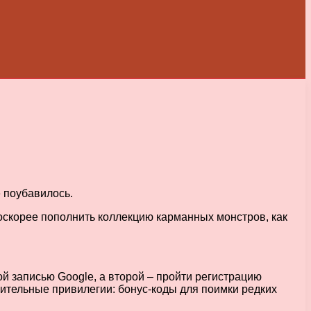
е поубавилось.
поскорее пополнить коллекцию карманных монстров, как
й записью Google, а второй – пройти регистрацию
нительные привилегии: бонус-коды для поимки редких