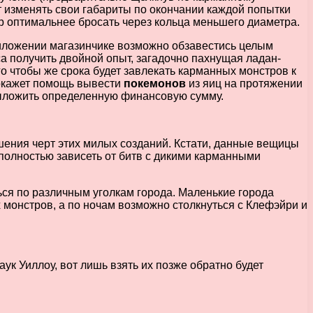
т изменять свои габариты по окончании каждой попытки
р оптимальнее бросать через кольца меньшего диаметра.
иложении магазинчике возможно обзавестись целым
а получить двойной опыт, загадочно пахнущая ладан-
го чтобы же срока будет завлекать карманных монстров к
 окажет помощь вывести
покемонов
из яиц на протяжении
 выложить определенную финансовую сумму.
ения черт этих милых созданий. Кстати, данные вещицы
и полностью зависеть от битв с дикими карманными
ся по различным уголкам города. Маленькие города
 монстров, а по ночам возможно столкнуться с Клефэйри и
к Уиллоу, вот лишь взять их позже обратно будет