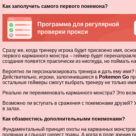
Как заполучить самого первого покемона?
Сразу же, когда тренеру игрока будет присвоено имя, ос
первого карманного монстра – геймер будет перенаправле
создания появятся практически из ниоткуда, но поймать на
Вероятно ли персонализировать тренера и дать ему имя?
Действительно, игроки, залогинившиеся в
Pokemon Go
пр
остальные геймеры смогут выбрать тренеру не только имя, 
Реально ли переименовать карманного монстра? Это возм
Возможно ли вступать в сражения с покемонами друзей? У
в залах.
Как обзавестись дополнительными покемонами?
Фундаментальный принцип охоты на карманных монстров т
полянках и слышат шелест травы. А когда в поле зрения 