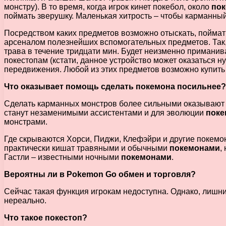
монстру). В то время, когда игрок кинет покебол, около
по
поймать зверушку. Маленькая хитрость – чтобы карманный
Посредством каких предметов возможно отыскать, пойма
арсеналом полезнейших вспомогательных предметов. Так,
трава в течение тридцати мин. Будет неизменно приманив
покестопам (кстати, данное устройство может оказаться 
передвижения. Любой из этих предметов возможно купить 
Что оказывает помощь сделать покемона посильнее?
Сделать карманных монстров более сильными оказывают 
станут незаменимыми ассистентами и для эволюции
поке
монстрами.
Где скрываются Хорси, Пиджи, Клефэйри и другие покем
практически кишат травяными и обычными
покемонами
,
Гастли – известными ночными
покемонами
.
Вероятны ли в Pokemon Go обмен и торговля?
Сейчас такая функция игрокам недоступна. Однако, лишни
нереально.
Что такое покестоп?