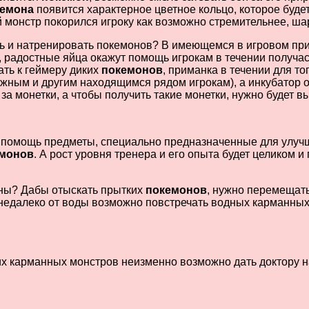
кемона
появится характерное цветное кольцо, которое буде
 монстр покорился игроку как возможно стремительнее, ша
ть и натренировать покемонов? В имеющемся в игровом пр
 радостные яйца окажут помощь игрокам в течении получас
ать к геймеру диких
покемонов
, приманка в течении для то
нужным и другим находящимся рядом игрокам), а инкубатор
за монетки, а чтобы получить такие монетки, нужно будет
помощь предметы, специально предназначенные для улучш
монов
. А рост уровня тренера и его опыта будет целиком 
оны? Дабы отыскать прытких
покемонов
, нужно перемещать
 недалеко от воды возможно повстречать водных карманных
х карманных монстров неизменно возможно дать доктору нау