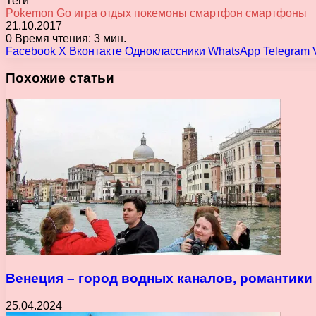
Теги
Pokemon Go
игра
отдых
покемоны
смартфон
смартфоны
21.10.2017
0
Время чтения: 3 мин.
Facebook
X
Вконтакте
Одноклассники
WhatsApp
Telegram
Похожие статьи
Венеция – город водных каналов, романтик
25.04.2024