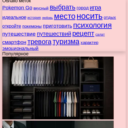
Облако меток
выбрать
игра
Pokemon Go
город
вкусный
носить
место
идеальное
отдых
история
любовь
психология
приготовить
откройте
покемоны
рецепт
путешествие
путешествий
салат
туризма
тревога
смартфон
характер
эмоциональный
Популярное