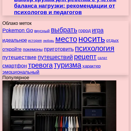
баланса нагрузки: рекомендации от
психологов и педагогов
Облако меток
выбрать
игра
Pokemon Go
город
вкусный
носить
место
идеальное
отдых
история
любовь
психология
приготовить
откройте
покемоны
рецепт
путешествие
путешествий
салат
туризма
тревога
смартфон
характер
эмоциональный
Популярное