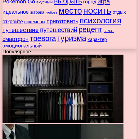
выбрать
игра
Pokemon Go
город
вкусный
носить
место
идеальное
отдых
история
любовь
психология
приготовить
откройте
покемоны
рецепт
путешествие
путешествий
салат
туризма
тревога
смартфон
характер
эмоциональный
Популярное