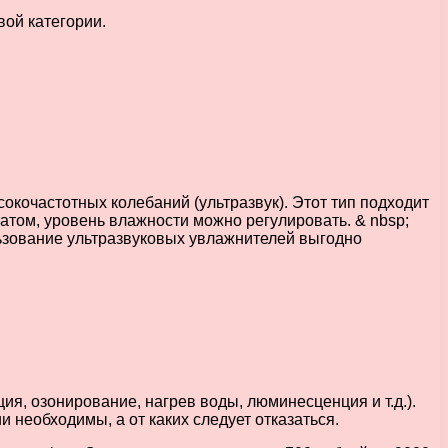
вой категории.
кочастотных колебаний (ультразвук). Этот тип подходит
татом, уровень влажности можно регулировать. & nbsp;
льзование ультразвуковых увлажнителей выгодно
я, озонирование, нагрев воды, люминесценция и т.д.).
 необходимы, а от каких следует отказаться.