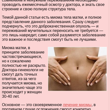
сомнениям и ненужным переживаниям необходимо
проводить ежемесячный осмотр у доктора, и знать свое
строение и свою полную структура тела.
Темой данной статьи есть миома тела матки, и полное
представление данного заболевания. Сразу следует
подчернуть, что это доброкачественная опухоль — и
переживаний мучительных переносить не требуется —
это лишь навредит, само собой разумеется заболевание
это важное и последствия смогут быть не лучшими.
Миома матки, в
принципе заболевание
частовстречающиеся,
но к сожалению
полностью не раскрыто.
Доктора-гинекологи не
смогут дать точных
ответов, из-за чего
получается миома, но
значительно чаще это
происходит у женщин
30-40 лет.
Основное — это своевременное
лечение миомы
, в
противном случае осложнения смогут конкретно