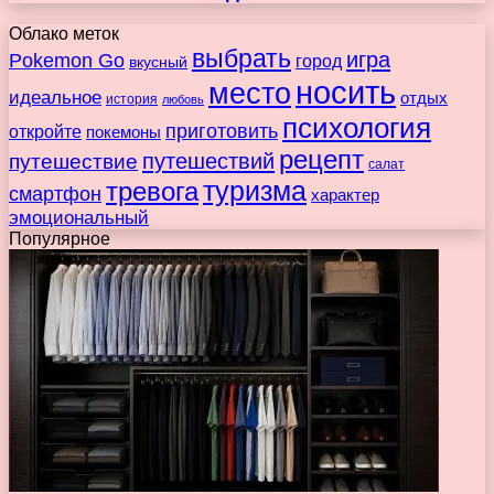
Облако меток
выбрать
игра
Pokemon Go
город
вкусный
носить
место
идеальное
отдых
история
любовь
психология
приготовить
откройте
покемоны
рецепт
путешествие
путешествий
салат
туризма
тревога
смартфон
характер
эмоциональный
Популярное