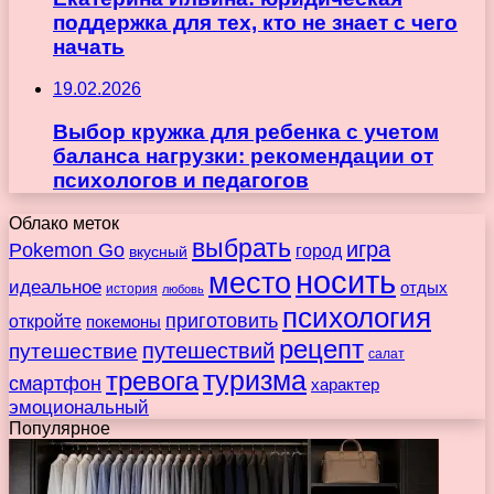
поддержка для тех, кто не знает с чего
начать
19.02.2026
Выбор кружка для ребенка с учетом
баланса нагрузки: рекомендации от
психологов и педагогов
Облако меток
выбрать
игра
Pokemon Go
город
вкусный
носить
место
идеальное
отдых
история
любовь
психология
приготовить
откройте
покемоны
рецепт
путешествие
путешествий
салат
туризма
тревога
смартфон
характер
эмоциональный
Популярное