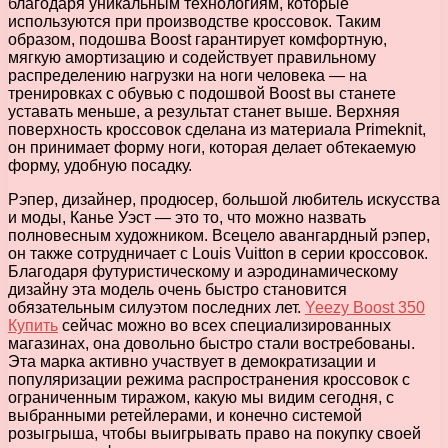
благодаря уникальным технологиям, которые
используются при производстве кроссовок. Таким
образом, подошва Boost гарантирует комфортную,
мягкую амортизацию и содействует правильному
распределению нагрузки на ноги человека — на
тренировках с обувью с подошвой Boost вы станете
уставать меньше, а результат станет выше. Верхняя
поверхность кроссовок сделана из материала Primeknit,
он принимает форму ноги, которая делает обтекаемую
форму, удобную посадку.
Рэпер, дизайнер, продюсер, большой любитель искусства
и моды, Канье Уэст — это то, что можно назвать
полновесным художником. Всецело авангардный рэпер,
он также сотрудничает с Louis Vuitton в серии кроссовок.
Благодаря футуристическому и аэродинамическому
дизайну эта модель очень быстро становится
обязательным силуэтом последних лет.
Yeezy Boost 350
Купить
сейчас можно во всех специализированных
магазинах, она довольно быстро стали востребованы.
Эта марка активно участвует в демократизации и
популяризации режима распространения кроссовок с
ограниченным тиражом, какую мы видим сегодня, с
выбранными ретейлерами, и конечно системой
розыгрыша, чтобы выигрывать право на покупку своей