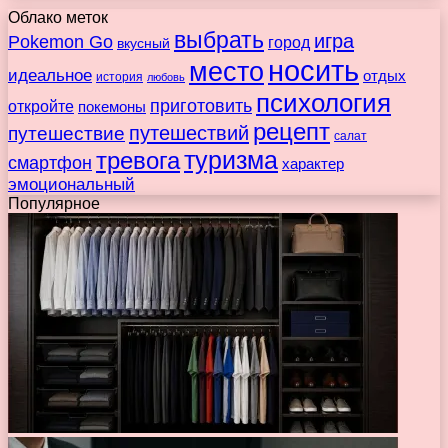
Облако меток
выбрать
игра
Pokemon Go
город
вкусный
носить
место
идеальное
отдых
история
любовь
психология
приготовить
откройте
покемоны
рецепт
путешествие
путешествий
салат
туризма
тревога
смартфон
характер
эмоциональный
Популярное