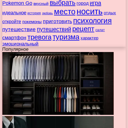
выбрать
игра
Pokemon Go
город
вкусный
носить
место
идеальное
отдых
история
любовь
психология
приготовить
откройте
покемоны
рецепт
путешествие
путешествий
салат
туризма
тревога
смартфон
характер
эмоциональный
Популярное