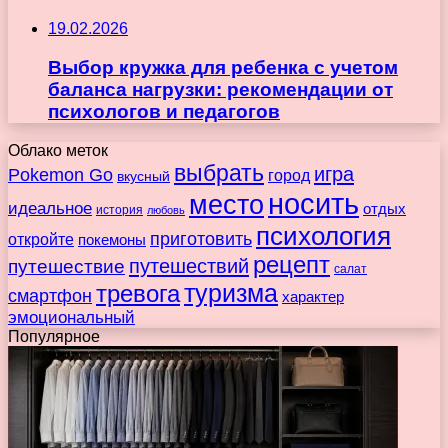
19.02.2026
Выбор кружка для ребенка с учетом
баланса нагрузки: рекомендации от
психологов и педагогов
Облако меток
выбрать
игра
Pokemon Go
город
вкусный
носить
место
идеальное
отдых
история
любовь
психология
приготовить
откройте
покемоны
рецепт
путешествие
путешествий
салат
туризма
тревога
смартфон
характер
эмоциональный
Популярное