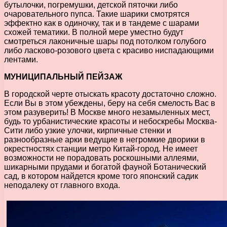
бутылочки, погремушки, детской пяточки либо
очаровательного пупса. Такие шарики смотрятся
эффектно как в одиночку, так и в тандеме с шарами
схожей тематики. В полной мере уместно будут
смотреться лаконичные шары под потолком голубого
либо ласково-розового цвета с красиво ниспадающими
лентами.
МУНИЦИПАЛЬНЫЙ ПЕЙЗАЖ
В городской черте отыскать красоту достаточно сложно.
Если Вы в этом убеждены, беру на себя смелость Вас в
этом разуверить! В Москве много незамыленных мест,
будь то урбанистические красоты и небоскребы Москва-
Сити либо узкие улочки, кирпичные стенки и
разнообразные арки ведущие в негромкие дворики в
окрестностях станции метро Китай-город. Не имеет
возможности не порадовать роскошными аллеями,
шикарными прудами и богатой фауной Ботанический
сад, в котором найдется кроме того японский садик
неподалеку от главного входа.