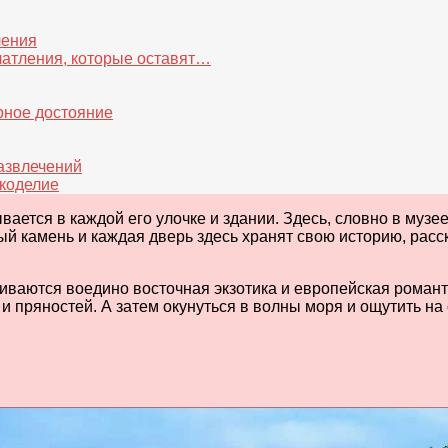
ления
чатления, которые оставят…
урное достояние
развлечений
укоделие
ается в каждой его улочке и здании. Здесь, словно в музе
 камень и каждая дверь здесь хранят свою историю, расск
сливаются воедино восточная экзотика и европейская роман
и пряностей. А затем окунуться в волны моря и ощутить н