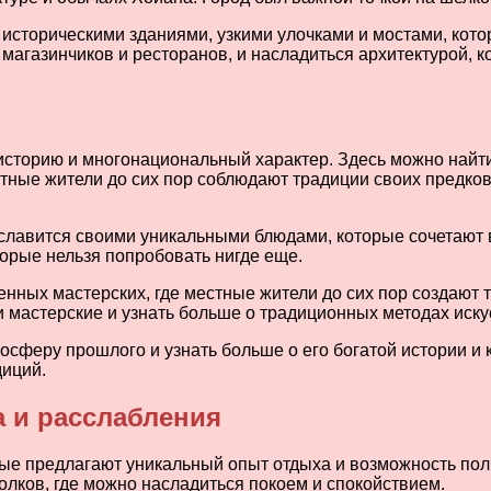
сторическими зданиями, узкими улочками и мостами, кото
магазинчиков и ресторанов, и насладиться архитектурой, к
историю и многонациональный характер. Здесь можно найти
стные жители до сих пор соблюдают традиции своих предко
 славится своими уникальными блюдами, которые сочетают в
орые нельзя попробовать нигде еще.
нных мастерских, где местные жители до сих пор создают т
 мастерские и узнать больше о традиционных методах иску
сферу прошлого и узнать больше о его богатой истории и 
диций.
а и расслабления
ые предлагают уникальный опыт отдыха и возможность полн
олков, где можно насладиться покоем и спокойствием.