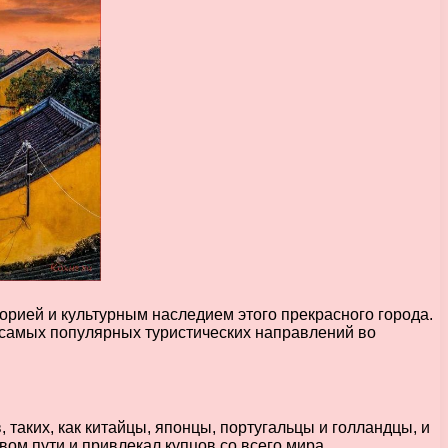
орией и культурным наследием этого прекрасного города.
з самых популярных туристических направлений во
таких, как китайцы, японцы, португальцы и голландцы, и
вом пути и привлекал купцов со всего мира.