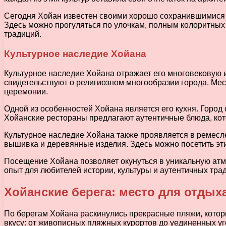
Сегодня Хойан известен своими хорошо сохранившимися и
Здесь можно прогуляться по улочкам, полным колоритных 
традиций.
Культурное наследие Хойана
Культурное наследие Хойана отражает его многовековую 
свидетельствуют о религиозном многообразии города. Ме
церемонии.
Одной из особенностей Хойана является его кухня. Город
Хойанские рестораны предлагают аутентичные блюда, кот
Культурное наследие Хойана также проявляется в ремесле
вышивка и деревянные изделия. Здесь можно посетить эти
Посещение Хойана позволяет окунуться в уникальную атмо
опыт для любителей истории, культуры и аутентичных тра
Хойанские берега: место для отдых
По берегам Хойана раскинулись прекрасные пляжи, котор
вкусу: от живописных пляжных курортов до уединенных уг