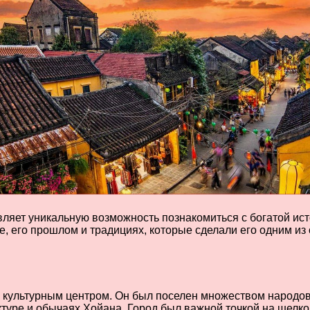
ляет уникальную возможность познакомиться с богатой ист
е, его прошлом и традициях, которые сделали его одним и
культурным центром. Он был поселен множеством народов, 
ектуре и обычаях Хойана. Город был важной точкой на шелко