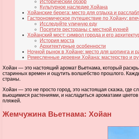
Исторический обзор
Культурное наследие Хойана
Хойанские берега: место для отдыха и расслаб
Гастрономическое путешествие по Хойану: впе
Исследуйте уличную еду
Посетите рестораны с местной кухней
Хойанский мост: символ города и его архитект
История моста
Архитектурные особенности
Ночной рынок в Хойане: место для шопинга и 
Ремесленные деревни Хойана: мастерство и р
Хойан — это настоящий аромат Вьетнама, который раскрыв
старинных времен и ощутить волшебство прошлого. Каждый
страны.
Хойан — это не просто город, это настоящая сказка, где 
вьющимися растениями, и насладиться ароматами цветов 
пляжей.
Жемчужина Вьетнама: Хойан