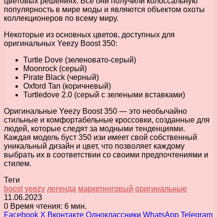
цветовых решениях. Все они получили колоссальную
популярность в мире моды и являются объектом охоты
коллекционеров по всему миру.
Некоторые из основных цветов, доступных для
оригинальных Yeezy Boost 350:
Turtle Dove (зеленовато-серый)
Moonrock (серый)
Pirate Black (черный)
Oxford Tan (коричневый)
Turtledove 2.0 (серый с зелеными вставками)
Оригинальные Yeezy Boost 350 — это необычайно
стильные и комфортабельные кроссовки, созданные для
людей, которые следят за модными тенденциями.
Каждая модель буст 350 изи имеет свой собственный
уникальный дизайн и цвет, что позволяет каждому
выбрать их в соответствии со своими предпочтениями и
стилем.
Теги
boost
yeezy
легенда
маркетинговый
оригинальные
11.06.2023
0
Время чтения: 6 мин.
Facebook
X
Вконтакте
Одноклассники
WhatsApp
Telegram