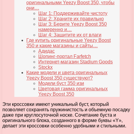
оригинальными Yeezy Boost 350, чтобы
они…
Шаг 1: Поддерживайте чистоту
Шаг 2: Храните их правильно
Шаг 3: Берите Yeezy Boost 350
намеренно и…
Шаг 4: Защитите их от влаги
Где купить оригинальные Yeezy Boost
350 и какие магазины и сайты…
Адидас
Шопинг-портал Farfetch
Интернет-магазин Stadium Goods
Stockx
Какие модели и цвета оригинальных
Yeezy Boost 350 существуют?
Модели буст 350 изи
Цветовая гамма оригинальных
Yeezy Boost 350
Эти кроссовки имеют уникальный буст, который
позволяет сохранять пружинистость и объемную посадку
даже при круглосуточной носке. Сочетание буста и
оригинального блока, созданного в форме буквы «Y»,
делает эти кроссовки особенно удобными и стильными.