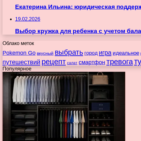
Екатерина Ильина: юридическая поддержка
19.02.2026
Выбор кружка для ребенка с учетом бала
Облако меток
выбрать
игра
Pokemon Go
идеальное
город
вкусный
т
рецепт
тревога
путешествий
смартфон
салат
Популярное