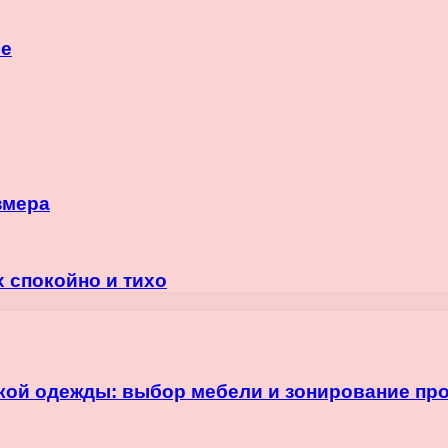
се
змера
х спокойно и тихо
кой одежды: выбор мебели и зонирование пр