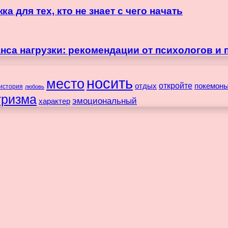
 для тех, кто не знает с чего начать
нса нагрузки: рекомендации от психологов и 
носить
место
отдых
откройте
покемон
история
любовь
уризма
эмоциональный
характер