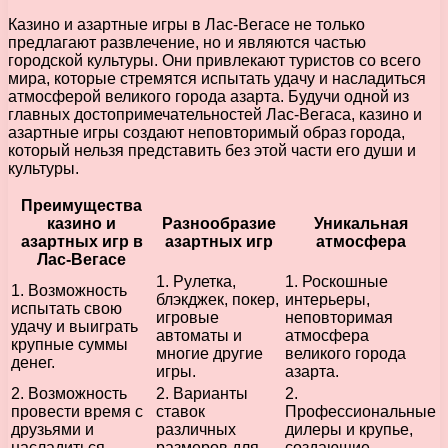
Казино и азартные игры в Лас-Вегасе не только
предлагают развлечение, но и являются частью
городской культуры. Они привлекают туристов со всего
мира, которые стремятся испытать удачу и насладиться
атмосферой великого города азарта. Будучи одной из
главных достопримечательностей Лас-Вегаса, казино и
азартные игры создают неповторимый образ города,
который нельзя представить без этой части его души и
культуры.
Преимущества
казино и
Разнообразие
Уникальная
азартных игр в
азартных игр
атмосфера
Лас-Вегасе
1. Рулетка,
1. Роскошные
1. Возможность
блэкджек, покер,
интерьеры,
испытать свою
игровые
неповторимая
удачу и выиграть
автоматы и
атмосфера
крупные суммы
многие другие
великого города
денег.
игры.
азарта.
2. Возможность
2. Варианты
2.
провести время с
ставок
Профессиональные
друзьями и
различных
дилеры и крупье,
насладиться
размеров для
создающие