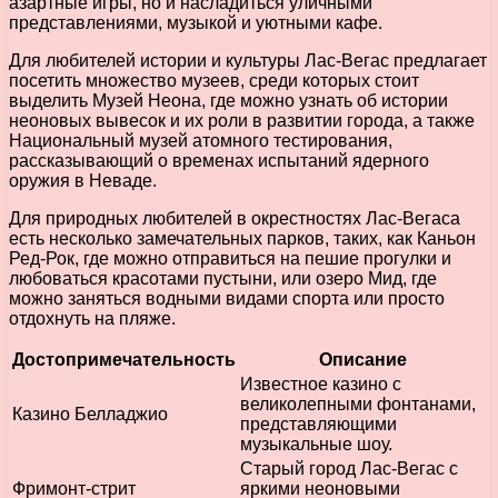
азартные игры, но и насладиться уличными
представлениями, музыкой и уютными кафе.
Для любителей истории и культуры Лас-Вегас предлагает
посетить множество музеев, среди которых стоит
выделить Музей Неона, где можно узнать об истории
неоновых вывесок и их роли в развитии города, а также
Национальный музей атомного тестирования,
рассказывающий о временах испытаний ядерного
оружия в Неваде.
Для природных любителей в окрестностях Лас-Вегаса
есть несколько замечательных парков, таких, как Каньон
Ред-Рок, где можно отправиться на пешие прогулки и
любоваться красотами пустыни, или озеро Мид, где
можно заняться водными видами спорта или просто
отдохнуть на пляже.
Достопримечательность
Описание
Известное казино с
великолепными фонтанами,
Казино Белладжио
представляющими
музыкальные шоу.
Старый город Лас-Вегас с
Фримонт-стрит
яркими неоновыми