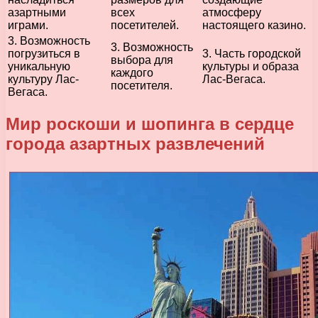
азартными
всех
атмосферу
играми.
посетителей.
настоящего казино.
3. Возможность
3. Возможность
погрузиться в
3. Часть городской
выбора для
уникальную
культуры и образа
каждого
культуру Лас-
Лас-Вегаса.
посетителя.
Вегаса.
Мир роскоши и шопинга в сердце
города азартных развлечений