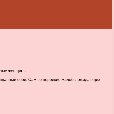
ы
изме женщины.
еожиданный сбой. Самые нередкие жалобы ожидающих