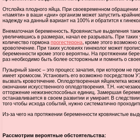
Отслойка плодного яйца. При своевременном обращении 
«памяти» в ваши «дни» организм может запустить крайни
надежду на данный вариант на 100% и обратится к гинекол
Внематочная беременность. Кровянистые выделения также б
увеличившись в размерах, начал ее разрывать. При таких
количество гормона
прогестерона
, кроме этого возможно
кровотечение. При таких условиях гинеколог может пропи
беременности кроме этого вероятны. На протяжении берем
раз необходимо быть более осторожным и помнить о свое
Пузырный занос – это процесс зачатия, при котором не пр
имеет хромосом. Установить его возможно посредством У
вызвать кровотечение. Оплодотворенная яйцеклетка може
окончании искусственного оплодотворения. Т.Н. «исчеза
отторжение нежизнеспособных единиц. Замершая беременн
останавливается в своем развитии и умирает. В следствии
того чтобы исхода событий, нужно систематично проходит
Из-за чего на протяжении беременности кровянистые выде
Рассмотрим вероятные обстоятельства: