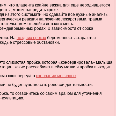
етим, что плацента крайне важна для еще неродившегося
центы, может навредить крохе.
я из этого систематично сдавайте все нужные анализы,
ергическая реакция на лечение лекарствами, травма
стоятельством отслойки детского места.
реждевременных родах. В зависимости от срока
ения. На
поздних сроках
беременность стараются
каждые стрессовые обстановки.
Это слизистая пробка, которая «консервировала» малыша
тоцин, какие расслабляет шейку матки и пробка выходит.
 «мазню» перед/по
окончании месячных
.
ней не будет чувствовать родовой деятельности.
бка, то созвонитесь со своим врачом для уточнения
онсультацию.