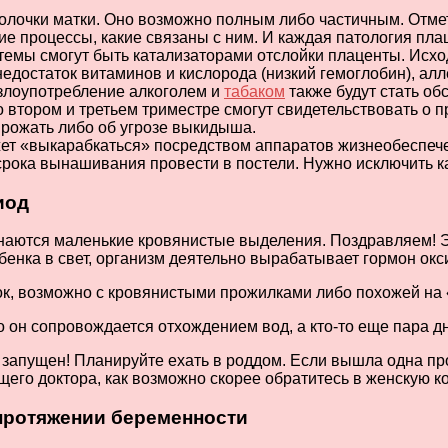
болочки матки. Оно возможно полным либо частичным. Отм
ские процессы, какие связаны с ним. И каждая патология пла
емы смогут быть катализаторами отслойки плаценты. Исход
едостаток витаминов и кислорода (низкий гемоглобин), алл
 злоупотребление алкоголем и
табаком
также будут стать об
тором и третьем триместре смогут свидетельствовать о п
 рожать либо об угрозе выкидыша.
жет «выкарабкаться» посредством аппаратов жизнеобеспеч
 срока вынашивания провести в постели. Нужно исключить 
иод
чинаются маленькие кровянистые выделения. Поздравляем! 
енка в свет, организм деятельно вырабатывает гормон окси
ок, возможно с кровянистыми прожилками либо похожей на
о он сопровождается отхождением вод, а кто-то еще пара д
 запущен! Планируйте ехать в роддом. Если вышла одна про
щего доктора, как возможно скорее обратитесь в женскую к
протяжении беременности