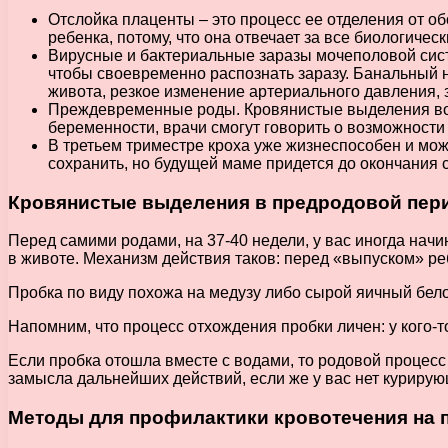
Отслойка плаценты – это процесс ее отделения от о
ребенка, потому, что она отвечает за все биологиче
Вирусные и бактериальные заразы мочеполовой сист
чтобы своевременно распознать заразу. Банальный н
живота, резкое изменение артериального давления,
Преждевременные роды. Кровянистые выделения во в
беременности, врачи смогут говорить о возможности
В третьем триместре кроха уже жизнеспособен и мо
сохранить, но будущей маме придется до окончания
Кровянистые выделения в предродовой пер
Перед самими родами, на 37-40 недели, у вас иногда на
в животе. Механизм действия таков: перед «выпуском» реб
Пробка по виду похожа на медузу либо сырой яичный бел
Напомним, что процесс отхождения пробки личен: у кого-т
Если пробка отошла вместе с водами, то родовой процесс
замысла дальнейших действий, если же у вас нет курирую
Методы для профилактики кровотечения на 