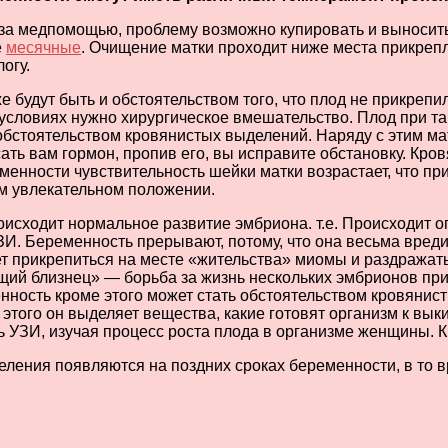
за медпомощью, проблему возможно купировать и выносит
е
месячные
. Очищение матки проходит ниже места прикрепл
огу.
удут быть и обстоятельством того, что плод не прикрепилс
 условиях нужно хирургическое вмешательство. Плод при та
 обстоятельством кровянистых выделений. Наряду с этим ма
сать вам гормон, пропив его, вы исправите обстановку. Кр
енности чувствительность шейки матки возрастает, что пр
м увлекательном положении.
оисходит нормальное развитие эмбриона. т.е. Происходит о
ЗИ. Беременность прерывают, потому, что она весьма вре
т прикрепиться на месте «жительства» миомы и раздражать
ющий близнец» — борьба за жизнь нескольких эмбрионов п
ость кроме этого может стать обстоятельством кровянист
 этого он выделяет вещества, какие готовят организм к вы
ь УЗИ, изучая процесс роста плода в организме женщины. 
ления появляются на поздних сроках беременности, в то вр