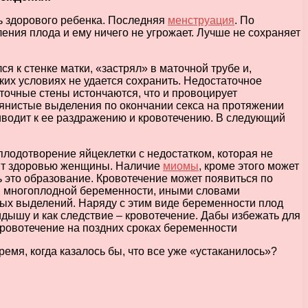
ь здорового ребенка. Последняя
менструация
. По
ения плода и ему ничего не угрожает. Лучше не сохраняет
я к стенке матки, «застрял» в маточной трубе и,
ких условиях не удается сохранить. Недостаточное
точные стены истончаются, что и провоцирует
овянистые выделения по окончании секса на протяжении
иводит к ее раздражению и кровотечению. В следующий
плодотворение яйцеклетки с недостатком, которая не
дит здоровью женщины. Наличие
миомы
, кроме этого может
 это образование. Кровотечение может появиться по
ри многоплодной беременности, иными словами
ых выделений. Наряду с этим виде беременности плод
кидышу и как следствие – кровотечение. Дабы избежать для
Кровотечение на поздних сроках беременности
емя, когда казалось бы, что все уже «устаканилось»?