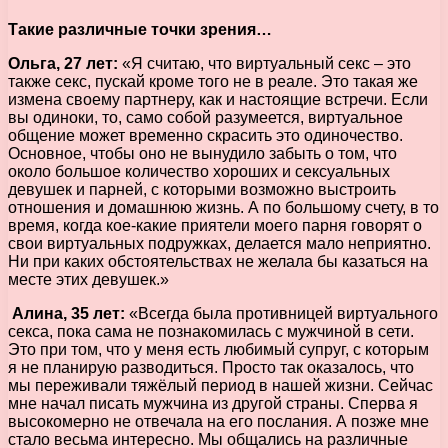
Такие различные точки зрения…
Ольга, 27 лет:
«Я считаю, что виртуальный секс – это
также секс, пускай кроме того не в реале. Это такая же
измена своему партнеру, как и настоящие встречи. Если
вы одиноки, то, само собой разумеется, виртуальное
общение может временно скрасить это одиночество.
Основное, чтобы оно не вынудило забыть о том, что
около большое количество хороших и сексуальных
девушек и парней, с которыми возможно выстроить
отношения и домашнюю жизнь. А по большому счету, в то
время, когда кое-какие приятели моего парня говорят о
свои виртуальных подружках, делается мало неприятно.
Ни при каких обстоятельствах не желала бы казаться на
месте этих девушек.»
Алина, 35 лет:
«Всегда была противницей виртуального
секса, пока сама не познакомилась с мужчиной в сети.
Это при том, что у меня есть любимый супруг, с которым
я не планирую разводиться. Просто так оказалось, что
мы переживали тяжёлый период в нашей жизни. Сейчас
мне начал писать мужчина из другой страны. Сперва я
высокомерно не отвечала на его послания. А позже мне
стало весьма интересно. Мы общались на различные