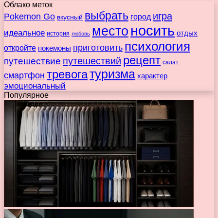
Облако меток
выбрать
игра
Pokemon Go
город
вкусный
носить
место
идеальное
отдых
история
любовь
психология
приготовить
откройте
покемоны
рецепт
путешествие
путешествий
салат
туризма
тревога
смартфон
характер
эмоциональный
Популярное