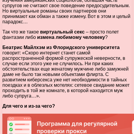
изучения американских социологов, большая часть
супругов не считают свое поведение предосудительным.
Но виртуальные романы своих партнеров они
принимают как обман а также измену. Вот в этом и целый
парадокс…
Так что же такое
виртуальный секс
– просто полет
фантазии либо
измена любимому человеку
?
Беатрис Майлхэм из Флоридского университета
говорит: «Скоро интернет станет самой
распространенной формой супружеской неверности, в
случае если этого уже не случилось. Ни при каких
обстоятельствах еще женатому мужчине либо замужней
даме не было так новыми объектами флирта. С
развитием киберсекса уже нет необходимости в тайных
поездках и в облезлых мотелях: сетевое свидание может
проходить в той же комнате, в которой находится муж
либо супруга…».
Для чего и из-за чего?