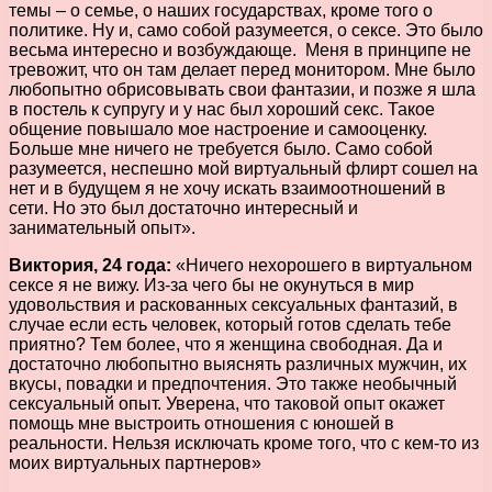
темы – о семье, о наших государствах, кроме того о
политике. Ну и, само собой разумеется, о сексе. Это было
весьма интересно и возбуждающе. Меня в принципе не
тревожит, что он там делает перед монитором. Мне было
любопытно обрисовывать свои фантазии, и позже я шла
в постель к супругу и у нас был хороший секс. Такое
общение повышало мое настроение и самооценку.
Больше мне ничего не требуется было. Само собой
разумеется, неспешно мой виртуальный флирт сошел на
нет и в будущем я не хочу искать взаимоотношений в
сети. Но это был достаточно интересный и
занимательный опыт».
Виктория, 24 года:
«Ничего нехорошего в виртуальном
сексе я не вижу. Из-за чего бы не окунуться в мир
удовольствия и раскованных сексуальных фантазий, в
случае если есть человек, который готов сделать тебе
приятно? Тем более, что я женщина свободная. Да и
достаточно любопытно выяснять различных мужчин, их
вкусы, повадки и предпочтения. Это также необычный
сексуальный опыт. Уверена, что таковой опыт окажет
помощь мне выстроить отношения с юношей в
реальности. Нельзя исключать кроме того, что с кем-то из
моих виртуальных партнеров»