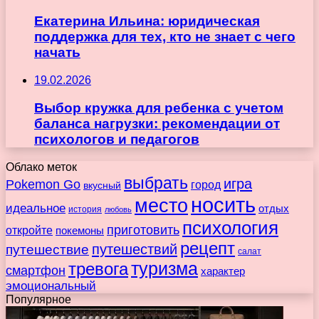
Екатерина Ильина: юридическая
поддержка для тех, кто не знает с чего
начать
19.02.2026
Выбор кружка для ребенка с учетом
баланса нагрузки: рекомендации от
психологов и педагогов
Облако меток
выбрать
игра
Pokemon Go
город
вкусный
носить
место
идеальное
отдых
история
любовь
психология
приготовить
откройте
покемоны
рецепт
путешествие
путешествий
салат
туризма
тревога
смартфон
характер
эмоциональный
Популярное