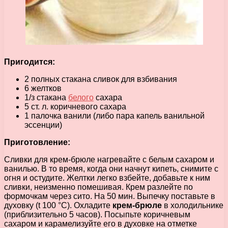
Пригодится:
2 полных стакана сливок для взбивания
6 желтков
1/з стакана
белого
сахара
5 ст. л. коричневого сахара
1 палочка ванили (либо пара капель ванильной
эссенции)
Приготовление:
Сливки для крем-брюле нагревайте с белым сахаром и
ванилью. В то время, когда они начнут кипеть, снимите с
огня и остудите. Желтки легко взбейте, добавьте к ним
сливки, неизменно помешивая. Крем разлейте по
формочкам через сито. На 50 мин. Выпечку поставьте в
духовку (t 100 °С). Охладите
крем-брюле
в холодильнике
(приблизительно 5 часов). Посыпьте коричневым
сахаром и карамелизуйте его в духовке на отметке