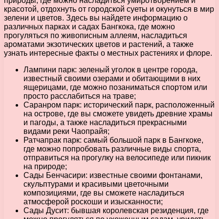
природы, где можно насладиться умиротворением и
красотой, отдохнуть от городской суеты и окунуться в мир
зелени и цветов. Здесь вы найдете информацию о
различных парках и садах Бангкока, где можно
прогуляться по живописным аллеям, насладиться
ароматами экзотических цветов и растений, а также
узнать интересные факты о местных растениях и флоре.
Лампини парк: зеленый уголок в центре города,
известный своими озерами и обитающими в них
ящерицами, где можно позаниматься спортом или
просто расслабиться на траве;
Саранром парк: исторический парк, расположенный
на острове, где вы сможете увидеть древние храмы
и пагоды, а также насладиться прекрасными
видами реки Чаопрайя;
Ратчапрак парк: самый большой парк в Бангкоке,
где можно попробовать различные виды спорта,
отправиться на прогулку на велосипеде или пикник
на природе;
Сады Бенчасири: известные своими фонтанами,
скульптурами и красивыми цветочными
композициями, где вы сможете насладиться
атмосферой роскоши и изысканности;
Сады Дусит: бывшая королевская резиденция, где