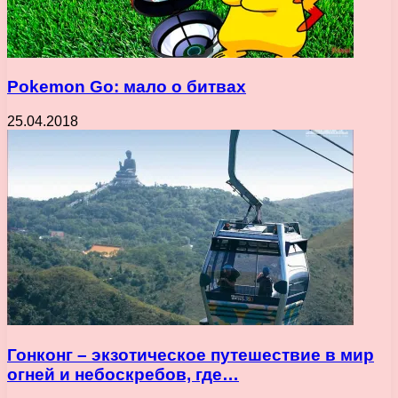
Pokemon Go: мало о битвах
25.04.2018
Гонконг – экзотическое путешествие в мир
огней и небоскребов, где…