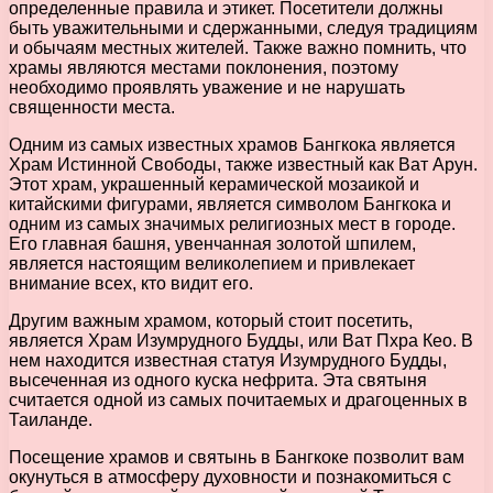
определенные правила и этикет. Посетители должны
быть уважительными и сдержанными, следуя традициям
и обычаям местных жителей. Также важно помнить, что
храмы являются местами поклонения, поэтому
необходимо проявлять уважение и не нарушать
священности места.
Одним из самых известных храмов Бангкока является
Храм Истинной Свободы, также известный как Ват Арун.
Этот храм, украшенный керамической мозаикой и
китайскими фигурами, является символом Бангкока и
одним из самых значимых религиозных мест в городе.
Его главная башня, увенчанная золотой шпилем,
является настоящим великолепием и привлекает
внимание всех, кто видит его.
Другим важным храмом, который стоит посетить,
является Храм Изумрудного Будды, или Ват Пхра Кео. В
нем находится известная статуя Изумрудного Будды,
высеченная из одного куска нефрита. Эта святыня
считается одной из самых почитаемых и драгоценных в
Таиланде.
Посещение храмов и святынь в Бангкоке позволит вам
окунуться в атмосферу духовности и познакомиться с