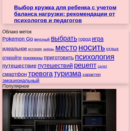
Выбор кружка для ребенка с учетом
баланса нагрузки: рекомендации от
психологов и педагогов
Облако меток
выбрать
игра
Pokemon Go
город
вкусный
носить
место
идеальное
отдых
история
любовь
психология
приготовить
откройте
покемоны
рецепт
путешествие
путешествий
салат
туризма
тревога
смартфон
характер
эмоциональный
Популярное