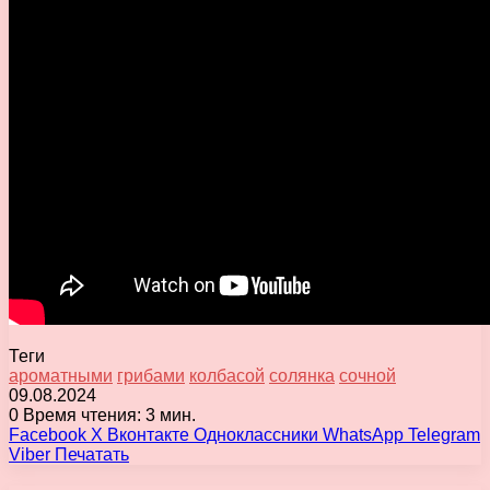
Теги
ароматными
грибами
колбасой
солянка
сочной
09.08.2024
0
Время чтения: 3 мин.
Facebook
X
Вконтакте
Одноклассники
WhatsApp
Telegram
Viber
Печатать