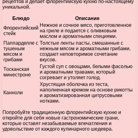
рецептов и делает флорентийскую кухню по-настоящему
уникальной.
Блюдо
Описание
Нежное и сочное мясо, приготовленное
Флорентийский
на гриле и подается с оливковым
стейк
маслом и ароматными специями.
Паппарделле с
Толстые ленты пасты, смешанные с
тушеным
нежным мясом и ароматными грибами,
мясом и
создают неповторимое сочетание
грибами
вкусов.
Густой суп с овощами, белыми фасолью
Тосканская
и ароматными травами, который
минестроне
согревает и утоляет голод.
Хрустящая оболочка из теста,
наполненная кремом на основе рикотты
Канноли
и ароматизированная цитрусовыми
нотками.
Попробуйте традиционную флорентийскую кухню и
откройте для себя новые гастрономические грани,
которые оставят незабываемые впечатления и
удовольствие от каждого кулинарного шедевра.