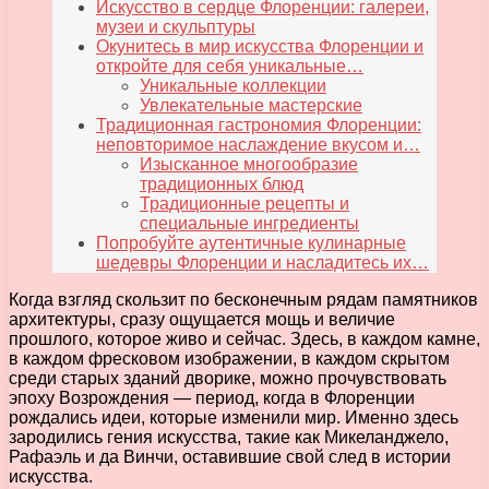
Искусство в сердце Флоренции: галереи,
музеи и скульптуры
Окунитесь в мир искусства Флоренции и
откройте для себя уникальные…
Уникальные коллекции
Увлекательные мастерские
Традиционная гастрономия Флоренции:
неповторимое наслаждение вкусом и…
Изысканное многообразие
традиционных блюд
Традиционные рецепты и
специальные ингредиенты
Попробуйте аутентичные кулинарные
шедевры Флоренции и насладитесь их…
Когда взгляд скользит по бесконечным рядам памятников
архитектуры, сразу ощущается мощь и величие
прошлого, которое живо и сейчас. Здесь, в каждом камне,
в каждом фресковом изображении, в каждом скрытом
среди старых зданий дворике, можно прочувствовать
эпоху Возрождения — период, когда в Флоренции
рождались идеи, которые изменили мир. Именно здесь
зародились гения искусства, такие как Микеланджело,
Рафаэль и да Винчи, оставившие свой след в истории
искусства.