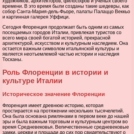
художников, архитекторов, философов и ученых своего
времени. В это время были созданы такие шедевры, как
собор Санта-Мария-дель-Фьоре, палаты Палаццо Веккьо
и картинная галерея Уффици.
Сегодня Флоренция продолжает быть одним из самых
посещаемых городов Италии, привлекая туристов со
всего мира своей богатой историей, прекрасной
архитектурой, искусством и культурным наследием. Она
остается важным символом итальянской культуры и
является неотъемлемой частью истории и наследия
Тосканы.
Роль Флоренции в истории и
культуре Италии
Историческое значение Флоренции
Флоренция имеет древнюю историю, которая
простирается на протяжении нескольких тысячелетий.
Она была основана римлянами в первом веке до нашей
эры и была важным торговым и культурным центром во
время Средневековья. Величественные средневековые
замки, церкви и площади до сих пор свидетельствуют о