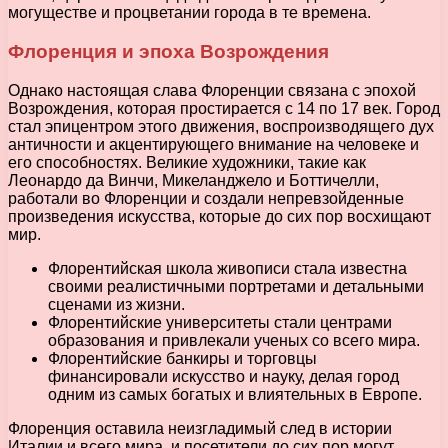
могуществе и процветании города в те времена.
Флоренция и эпоха Возрождения
Однако настоящая слава Флоренции связана с эпохой
Возрождения, которая простирается с 14 по 17 век. Город
стал эпицентром этого движения, воспроизводящего дух
античности и акцентирующего внимание на человеке и
его способностях. Великие художники, такие как
Леонардо да Винчи, Микеланджело и Боттичелли,
работали во Флоренции и создали непревзойденные
произведения искусства, которые до сих пор восхищают
мир.
Флорентийская школа живописи стала известна
своими реалистичными портретами и детальными
сценами из жизни.
Флорентийские университеты стали центрами
образования и привлекали ученых со всего мира.
Флорентийские банкиры и торговцы
финансировали искусство и науку, делая город
одним из самых богатых и влиятельных в Европе.
Флоренция оставила неизгладимый след в истории
Италии и всего мира, и посетители до сих пор могут