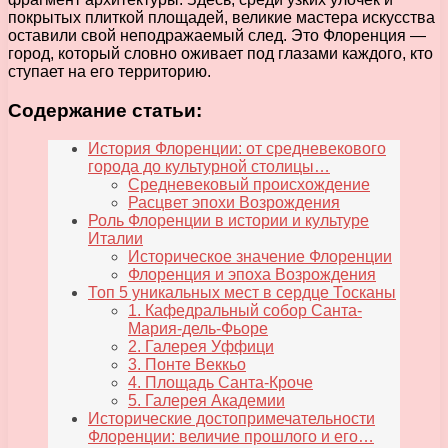
покрытых плиткой площадей, великие мастера искусства
оставили свой неподражаемый след. Это Флоренция —
город, который словно оживает под глазами каждого, кто
ступает на его территорию.
Содержание статьи:
История Флоренции: от средневекового
города до культурной столицы…
Средневековый происхождение
Расцвет эпохи Возрождения
Роль Флоренции в истории и культуре
Италии
Историческое значение Флоренции
Флоренция и эпоха Возрождения
Топ 5 уникальных мест в сердце Тосканы
1. Кафедральный собор Санта-
Мария-дель-Фьоре
2. Галерея Уффици
3. Понте Веккьо
4. Площадь Санта-Кроче
5. Галерея Академии
Исторические достопримечательности
Флоренции: величие прошлого и его…