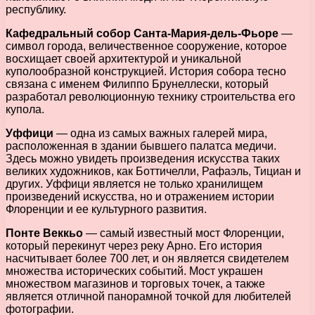
республику.
Кафедральный собор Санта-Мария-дель-Фьоре
—
символ города, величественное сооружение, которое
восхищает своей архитектурой и уникальной
куполообразной конструкцией. История собора тесно
связана с именем Филиппо Брунеллески, который
разработал революционную технику строительства его
купола.
Уффици
— одна из самых важных галерей мира,
расположенная в здании бывшего палатса медичи.
Здесь можно увидеть произведения искусства таких
великих художников, как Боттичелли, Рафаэль, Тициан и
других. Уффици является не только хранилищем
произведений искусства, но и отражением истории
Флоренции и ее культурного развития.
Понте Веккьо
— самый известный мост Флоренции,
который перекинут через реку Арно. Его история
насчитывает более 700 лет, и он является свидетелем
множества исторических событий. Мост украшен
множеством магазинов и торговых точек, а также
является отличной панорамной точкой для любителей
фотографии.