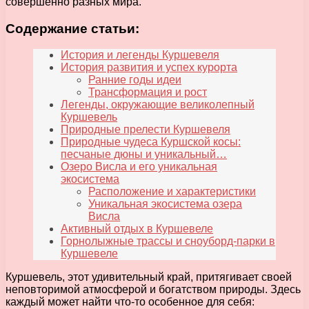
совершенно разных мира.
Содержание статьи:
История и легенды Куршевеля
История развития и успех курорта
Ранние годы идеи
Трансформация и рост
Легенды, окружающие великолепный
Куршевель
Природные прелести Куршевеля
Природные чудеса Куршской косы:
песчаные дюны и уникальный…
Озеро Висла и его уникальная
экосистема
Расположение и характеристики
Уникальная экосистема озера
Висла
Активный отдых в Куршевеле
Горнолыжные трассы и сноуборд-парки в
Куршевеле
Куршевель, этот удивительный край, притягивает своей
неповторимой атмосферой и богатством природы. Здесь
каждый может найти что-то особенное для себя: