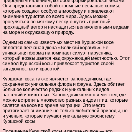
природным явлением, которое формировалось веками.
Они представляют собой огромные песчаные холмы,
которые создают особую атмосферу и привлекают
внимание туристов со всего мира. Здесь можно
прогуляться по мягкому песку, ощутить приятный
прохладный ветер и насладиться великолепными видами
на море и окружающую природу.
Одним из самых известных мест на Куршской косе
является песчаная дюна «Великий корабль». Ее
уникальная форма напоминает силуэт парусника,
который возвышается над окружающей местностью. Этот
символ Куршской косы привлекает туристов своей
загадочностью и красотой.
Куршская коса также является заповедником, где
сохраняется уникальная флора и фауна. Здесь обитает
большое количество редких и уникальных видов
растений и животных. Заповедник является местом, где
можно встретить множество разных видов птиц, которые
селятся на косе во время миграции. Это место
притягивает внимание не только любителей природы, но
и ученых, которые изучают уникальную экосистему
Куршской косы.
Посещение Куршской косы и песчаных дюн — это