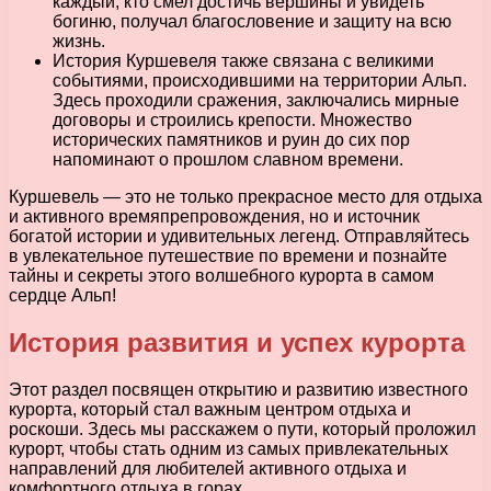
каждый, кто смел достичь вершины и увидеть
богиню, получал благословение и защиту на всю
жизнь.
История Куршевеля также связана с великими
событиями, происходившими на территории Альп.
Здесь проходили сражения, заключались мирные
договоры и строились крепости. Множество
исторических памятников и руин до сих пор
напоминают о прошлом славном времени.
Куршевель — это не только прекрасное место для отдыха
и активного времяпрепровождения, но и источник
богатой истории и удивительных легенд. Отправляйтесь
в увлекательное путешествие по времени и познайте
тайны и секреты этого волшебного курорта в самом
сердце Альп!
История развития и успех курорта
Этот раздел посвящен открытию и развитию известного
курорта, который стал важным центром отдыха и
роскоши. Здесь мы расскажем о пути, который проложил
курорт, чтобы стать одним из самых привлекательных
направлений для любителей активного отдыха и
комфортного отдыха в горах.