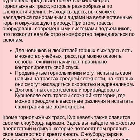
Куршевель предлагает более 150 километров
горнолыжных трасс, которые разнообразны по
сложности и длине. Находясь здесь, вы сможете
насладиться панорамными видами на величественные
горы и окружающую природу. При этом, трассы
оборудованы современными системами подъемников,
что позволит вам быстро и комфортно передвигаться по
склонам.
Для новичков и любителей горных лыж здесь есть
множество учебных трасс, где можно освоить
основы техники и научиться правильно
контролировать свой спуск.
Продвинутые горнолыжники могут испытать свои
навыки на трассах средней сложности, на которых
они смогут насладиться скоростью и адреналином.
Для опытных спортсменов и фрирайдеров в
Куршевеле есть трассы сложной категории, где
можно преодолеть высотные различия и испытать
свои граничные возможности.
Кроме горнолыжных трасс, Куршевель также славится
своими сноуборд-парками. Здесь вы найдете множество
препятствий и фигур, которые позволят вам проявить
свое мастерство и креативность. Сноуборд-парки в
Куршевеле оборудованы специальными трассами для