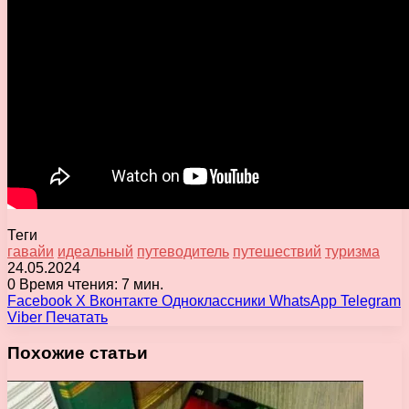
Теги
гавайи
идеальный
путеводитель
путешествий
туризма
24.05.2024
0
Время чтения: 7 мин.
Facebook
X
Вконтакте
Одноклассники
WhatsApp
Telegram
Viber
Печатать
Похожие статьи