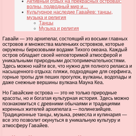
Активный отдых на прекрасных островах:
волны, подводный мир и…
Культурное наследие Гавайев: танцы,
музыка и религия
Танцы
Музыка и религия
Гавайи — это архипелаг, состоящий из восьми главных
островов и множества маленьких островков, которые
окружены бирюзовыми водами Тихого океана. Каждый
остров обладает своей неповторимой атмосферой и
уникальными природными достопримечательностями.
Здесь можно найти все, что нужно для полного релакса и
насыщенного отдыха: пляжи, подходящие для серфинга,
горные тропы для пеших прогулок, вулканы, водопады и
даже снежные вершины вулкана Мауна Кеа.
Но Гавайские острова — это не только природные
красоты, но и богатая культурная история. Здесь можно
познакомиться с древними обычаями и традициями
коренных жителей архипелага — полинезийцев.
Традиционные танцы, музыка, ремесла и кулинария —
все это позволит окунуться в уникальную культуру и
атмосферу Гавайев.