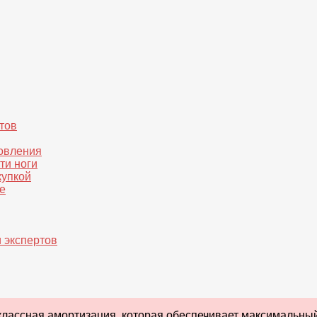
тов
товления
ти ноги
купкой
е
 экспертов
лассная амортизация, которая обеспечивает максимальный 