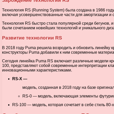
Зарождение технологии RS
Технология RS (Running System) была создана в 1986 год
включая усовершенствованные части для амортизации и с
Технология RS быстро стала популярной среди бегунов, и
были сочетанием новейших технологий и уникального ди
Развитие технологии RS
В 2018 году Puma решила возродить и обновить линейку к
конструкторы Puma добавили к ним современные материа
Сегодня линейка Puma RS включает различные модели крос
100, представляют собой современные интерпретации кл
инновационными характеристиками.
RS-X —
модель, созданная в 2018 году на базе оригин
RS-0 — модель, включающая элементы футурист
RS-100 — модель, которая сочетает в себе стиль 8