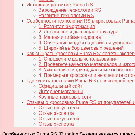
История и развитие Puma RS
Зарождение технологии RS
Развитие технологии RS
Особенности технологии RS в кроссовках Puma
1. Развитая амортизация
2. Легкий вес и дышащая структура
3. Мягкая и гибкая подошва
4. Сочетание модного дизайна и удобства
5. Широкий выбор цветовых решений
Как выбрать кроссовки Puma RS: советы экспер
1. Определите цель использования
2. Проверьте качество материалов и изго
3. Учитывайте индивидуальные особеннос
4. Примерьте кроссовки и не спешите с по
Где купить кроссовки Puma RS по выгодной цен
Официальный сайт
Интернет-магазины
Крупные торговые сети
Отзывы о кроссовках Puma RS от покупателей и
Отзыв покупателя
Отзыв эксперта
Отзыв покупателя
Отзыв эксперта
Особенностью Puma RS (Running System) является первок