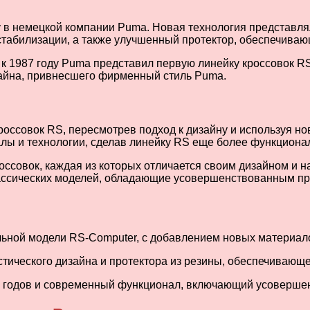
у в немецкой компании Puma. Новая технология представля
табилизации, а также улучшенный протектор, обеспечиваю
 к 1987 году Puma представил первую линейку кроссовок R
зайна, привнесшего фирменный стиль Puma.
россовок RS, пересмотрев подход к дизайну и используя н
лы и технологии, сделав линейку RS еще более функциона
совок, каждая из которых отличается своим дизайном и на
ассических моделей, обладающие усовершенствованным п
альной модели RS-Computer, с добавлением новых материало
ического дизайна и протектора из резины, обеспечивающе
0-х годов и современный функционал, включающий усоверш