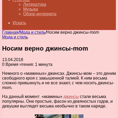
Литература
Музыка
Обзор интернета
Искать
Главная
/
Мода и стиль
/
Носим верно джинсы-mom
Мода и стиль
Носим верно джинсы-mom
13.04.2018
0
Время чтения: 1 минута
Немного о «маминых» джинсах. Джинсы-мом – это деним
свободного кроя с завышенной талией. К ним весьма
сложно привыкнуть и не все знают, с чем носить джинсы-
mom.
На данный момент «мамины»
джинсы
стали весьма
популярны. Они простые, фасон из девяностых годов, и
девушки выглядят весьма необычно в таком наряде.