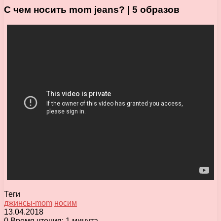
С чем носить mom jeans? | 5 образов
Теги
джинсы-mom
носим
13.04.2018
0
Время чтения: 1 минута