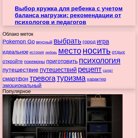
Выбор кружка для ребенка с учетом
баланса нагрузки: рекомендации от
психологов и педагогов
Облако меток
выбрать
игра
Pokemon Go
город
вкусный
носить
место
идеальное
отдых
история
любовь
психология
приготовить
откройте
покемоны
рецепт
путешествие
путешествий
салат
туризма
тревога
смартфон
характер
эмоциональный
Популярное