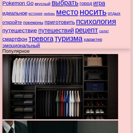
выбрать
игра
Pokemon Go
город
вкусный
носить
место
идеальное
отдых
история
любовь
психология
приготовить
откройте
покемоны
рецепт
путешествие
путешествий
салат
туризма
тревога
смартфон
характер
эмоциональный
Популярное