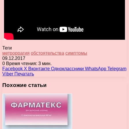
Теги
метроррагия
обстоятельства
симптомы
09.12.2017
0
Время чтения: 3 мин.
Facebook
X
Вконтакте
Одноклассники
WhatsApp
Telegram
Viber
Печатать
Похожие статьи