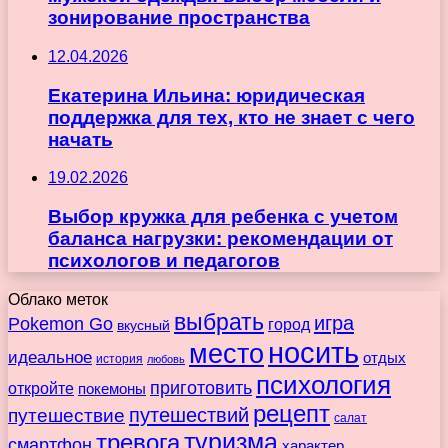
зонирование пространства
12.04.2026
Екатерина Ильина: юридическая
поддержка для тех, кто не знает с чего
начать
19.02.2026
Выбор кружка для ребенка с учетом
баланса нагрузки: рекомендации от
психологов и педагогов
Облако меток
выбрать
игра
Pokemon Go
город
вкусный
носить
место
идеальное
отдых
история
любовь
психология
приготовить
откройте
покемоны
рецепт
путешествие
путешествий
салат
туризма
тревога
смартфон
характер