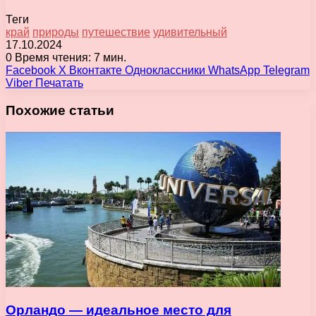
Теги
край
природы
путешествие
удивительный
17.10.2024
0
Время чтения: 7 мин.
Facebook
X
Вконтакте
Одноклассники
WhatsApp
Telegram
Viber
Печатать
Похожие статьи
Орландо — идеальное место для