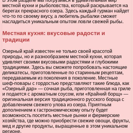
В этом разделе мы погрузимся в удивительный мир
местной кухни и рыболовства, который раскрывается на
берегах прекрасного озера. Здесь каждый гурман найдет
что-то по своему вкусу, а любитель рыбалки сможет
насладиться уникальным опытом ловли свежей рыбы.
Местная кухня: вкусовые радости и
традиции
Озерный край известен не только своей красотой
природы, но и разнообразием местной кухни, которая
удивляет своими вкусовыми радостями и глубокими
традициями. Здесь вы сможете попробовать настоящие
деликатесы, приготовленные по старинным рецептам,
передаваемым из поколения в поколение. Местные
шеф-повары с гордостью представляют такие блюда, как
«Озерный дар» — сочная рыба, приготовленная на гриле
и подается с ароматным соусом, или «Крайний борщ» —
оригинальная версия традиционного русского борща с
добавлением свежего улова из озера. Приятным
дополнением к гастрономическому опыту будет
возможность посетить местные рынки и фермерские
хозяйства, где можно приобрести свежие овощи, фрукты,
мед и другие продукты, выращенные в этом уникальном
регионе.