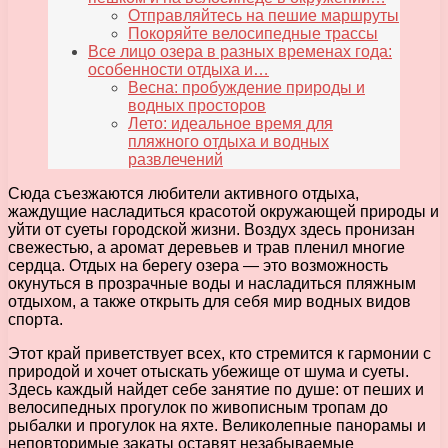
Отправляйтесь на пешие маршруты
Покоряйте велосипедные трассы
Все лицо озера в разных временах года:
особенности отдыха и…
Весна: пробуждение природы и
водных просторов
Лето: идеальное время для
пляжного отдыха и водных
развлечений
Сюда съезжаются любители активного отдыха,
жаждущие насладиться красотой окружающей природы и
уйти от суеты городской жизни. Воздух здесь пронизан
свежестью, а аромат деревьев и трав пленил многие
сердца. Отдых на берегу озера — это возможность
окунуться в прозрачные воды и насладиться пляжным
отдыхом, а также открыть для себя мир водных видов
спорта.
Этот край приветствует всех, кто стремится к гармонии с
природой и хочет отыскать убежище от шума и суеты.
Здесь каждый найдет себе занятие по душе: от пеших и
велосипедных прогулок по живописным тропам до
рыбалки и прогулок на яхте. Великолепные панорамы и
неповторимые закаты оставят незабываемые