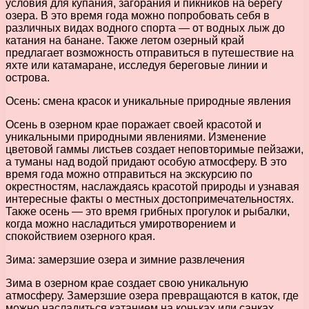
условия для купания, загорания и пикников на берегу
озера. В это время года можно попробовать себя в
различных видах водного спорта — от водных лыж до
катания на банане. Также летом озерный край
предлагает возможность отправиться в путешествие на
яхте или катамаране, исследуя береговые линии и
острова.
Осень: смена красок и уникальные природные явления
Осень в озерном крае поражает своей красотой и
уникальными природными явлениями. Изменение
цветовой гаммы листьев создает неповторимые пейзажи,
а туманы над водой придают особую атмосферу. В это
время года можно отправиться на экскурсию по
окрестностям, наслаждаясь красотой природы и узнавая
интересные факты о местных достопримечательностях.
Также осень — это время грибных прогулок и рыбалки,
когда можно насладиться умиротворением и
спокойствием озерного края.
Зима: замерзшие озера и зимние развлечения
Зима в озерном крае создает свою уникальную
атмосферу. Замерзшие озера превращаются в каток, где
можно насладиться катанием на коньках или санках.