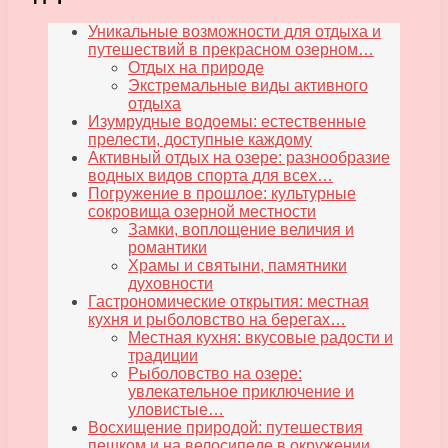
Уникальные возможности для отдыха и
путешествий в прекрасном озерном…
Отдых на природе
Экстремальные виды активного
отдыха
Изумрудные водоемы: естественные
прелести, доступные каждому
Активный отдых на озере: разнообразие
водных видов спорта для всех…
Погружение в прошлое: культурные
сокровища озерной местности
Замки, воплощение величия и
романтики
Храмы и святыни, памятники
духовности
Гастрономические открытия: местная
кухня и рыболовство на берегах…
Местная кухня: вкусовые радости и
традиции
Рыболовство на озере:
увлекательное приключение и
уловистые…
Восхищение природой: путешествия
пешком и на велосипеде в окружении…