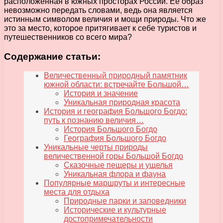
расположенная в южных просторах России. Ее образ
невозможно передать словами, ведь она является
истинным символом величия и мощи природы. Что же
это за место, которое притягивает к себе туристов и
путешественников со всего мира?
Содержание статьи:
Величественный природный памятник
южной области: встречайте Большой…
История и значение
Уникальная природная красота
История и география Большого Богдо:
путь к познанию величия…
История Большого Богдо
География Большого Богдо
Уникальные черты природы
величественной горы Большой Богдо
Сказочные пещеры и ущелья
Уникальная флора и фауна
Популярные маршруты и интересные
места для отдыха
Природные парки и заповедники
Исторические и культурные
достопримечательности