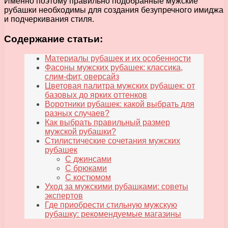
Именно поэтому правильно подобранные мужские
рубашки необходимы для создания безупречного имиджа
и подчеркивания стиля.
Содержание статьи:
Материалы рубашек и их особенности
Фасоны мужских рубашек: классика,
слим-фит, оверсайз
Цветовая палитра мужских рубашек: от
базовых до ярких оттенков
Воротники рубашек: какой выбрать для
разных случаев?
Как выбрать правильный размер
мужской рубашки?
Стилистические сочетания мужских
рубашек
С джинсами
С брюками
С костюмом
Уход за мужскими рубашками: советы
экспертов
Где приобрести стильную мужскую
рубашку: рекомендуемые магазины