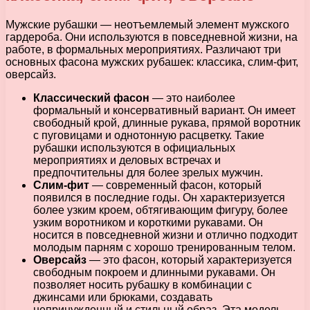
Мужские рубашки — неотъемлемый элемент мужского
гардероба. Они используются в повседневной жизни, на
работе, в формальных мероприятиях. Различают три
основных фасона мужских рубашек: классика, слим-фит,
оверсайз.
Классический фасон
— это наиболее
формальный и консервативный вариант. Он имеет
свободный крой, длинные рукава, прямой воротник
с пуговицами и однотонную расцветку. Такие
рубашки используются в официальных
мероприятиях и деловых встречах и
предпочтительны для более зрелых мужчин.
Слим-фит
— современный фасон, который
появился в последние годы. Он характеризуется
более узким кроем, обтягивающим фигуру, более
узким воротником и короткими рукавами. Он
носится в повседневной жизни и отлично подходит
молодым парням с хорошо тренированным телом.
Оверсайз
— это фасон, который характеризуется
свободным покроем и длинными рукавами. Он
позволяет носить рубашку в комбинации с
джинсами или брюками, создавать
непринужденный и стильный образ. Эта модель