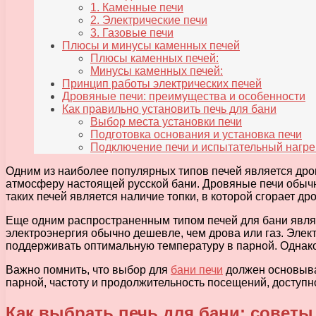
1. Каменные печи
2. Электрические печи
3. Газовые печи
Плюсы и минусы каменных печей
Плюсы каменных печей:
Минусы каменных печей:
Принцип работы электрических печей
Дровяные печи: преимущества и особенности
Как правильно установить печь для бани
Выбор места установки печи
Подготовка основания и установка печи
Подключение печи и испытательный нагре
Одним из наиболее популярных типов печей является дров
атмосферу настоящей русской бани. Дровяные печи обыч
таких печей является наличие топки, в которой сгорает др
Еще одним распространенным типом печей для бани являет
электроэнергия обычно дешевле, чем дрова или газ. Элек
поддерживать оптимальную температуру в парной. Однако
Важно помнить, что выбор для
бани печи
должен основыва
парной, частоту и продолжительность посещений, доступн
Как выбрать печь для бани: советы