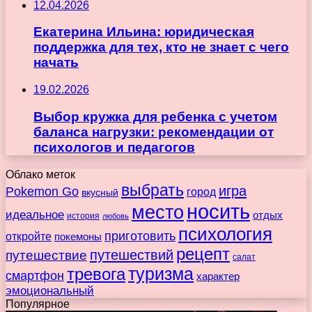
12.04.2026
Екатерина Ильина: юридическая
поддержка для тех, кто не знает с чего
начать
19.02.2026
Выбор кружка для ребенка с учетом
баланса нагрузки: рекомендации от
психологов и педагогов
Облако меток
выбрать
игра
Pokemon Go
город
вкусный
носить
место
идеальное
отдых
история
любовь
психология
приготовить
откройте
покемоны
рецепт
путешествие
путешествий
салат
туризма
тревога
смартфон
характер
эмоциональный
Популярное