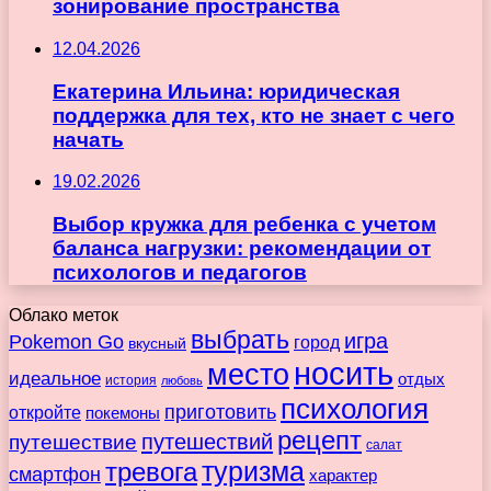
зонирование пространства
12.04.2026
Екатерина Ильина: юридическая
поддержка для тех, кто не знает с чего
начать
19.02.2026
Выбор кружка для ребенка с учетом
баланса нагрузки: рекомендации от
психологов и педагогов
Облако меток
выбрать
игра
Pokemon Go
город
вкусный
носить
место
идеальное
отдых
история
любовь
психология
приготовить
откройте
покемоны
рецепт
путешествие
путешествий
салат
туризма
тревога
смартфон
характер