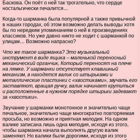
Баскова. Он поёт о ней так трогательно, что сердце
ностальгически печалится…
Когда-то шарманка была популярной а также привычной
в наших городах, об этом возможно делать выводы хотя
бы по нередким упоминаниям о ней в произведениях
классиков. Но уже давно никто не ходит с шарманкой по
улицам… Возможно напрасно?
Что же такое шарманка? Это музыкальный
инструмент в виде ящика – маленькой переносный
механический органчик, Который переносят на плече
на лямке. У шарманки отсутствует клавишный
механизм, в находятся валик со штырьками и
металлические пластинки с «хвостиками», звучать его
заставляют, вращая ручку, валик начинает крутиться
и расположенные в нужном порядке штырьки задевают
за «хвостики».
Звучание у шарманки монотонное и значительно чаще
печальное, значительно чаще многократно повторяемая
просьба, но возможно и приятная мелодия. На одном
валике записана лишь одна мелодия, исходя из этого,
чтобы шарманка начала выполнять другую валик
заменяют. Но валики были дорогими, исходя из этого