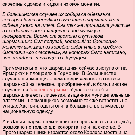
окрестных домов и кидали из окон монетки.
В большинстве случаев их собирала обезьянка,
которая была нередкой спутницей шарманщика и
сидела у него на плече. Она так же принимала участие
в представление, танцевала под музыку и
кувыркалась. Время от времени спутником
шарманщика был попугай, который за бронзовую
монетку вынимал из коробки свёрнутые в трубочку
билетики «со счастьем», на которых было написано,
что ожидает гадающего в будущем.
Примечательно, что шарманщики сейчас выступают на
Ярмарках и площадях в Германии. В большинстве
случаев шарманщик – немолодой человек со ветхой
шарманкой на тележке, приобретённой, в большинстве
случаев, на
блошином рынке
. У для того чтобы
шарманщика есть лицензия, выданная муниципальными
властями. Шарманщиков возможно так же встретить на
улицах Австрии, одеты они, в большинстве случаев, в
национальную одежду.
А в Дании шарманщиков принято приглашать на свадьбу,
возможно не только для колорита, но и на счастье. В
Праге шарманщики играются около Карлова моста и на