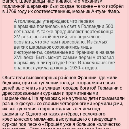
Barbcri. Швейцарцы настаивают, что механизм
подлинной шарманки был создан позднее – его изобрёл
в 1769 году их соотечественник, механик Антуан Фавр.
А голландцы утверждают, что первая
шарманка появилась на свет в Голландии 500
лет назад. А также предъявляют чертёж конца
XV века, но такой ветхий, что нереально
осознать, что же там нарисовано. Из самых
ветхих шарманок сохранились лишь
инструменты, сделанные во Франции в начале
XVII века. Быть может, самым первым отразил
шарманку в литературе Гёте. В таком качестве
она прослужила до конца 1930-х годов.
Обитатели высокогорных районов Франции, где жили
бедняки, при наступлении голода, отправляли своих
детей выступать на улицах городов богатой Германии с
дрессированными сурками и примитивными
шарманками. На ярмарках, и на улицах дети показывали
разные фокусы со своими четвероногими кормильцами,
их выступления сопровождались пением под
шарманку. Одного из таких актёров, несложного
крестьянского мальчика, выступавшего с танцующим
сурком под песню «Прошёл уже я большое количество