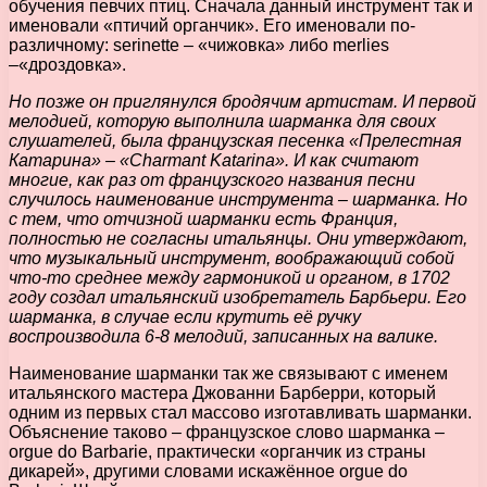
обучения певчих птиц. Сначала данный инструмент так и
именовали «птичий органчик». Его именовали по-
различному: serinette – «чижовка» либо merlies
–«дроздовка».
Но позже он приглянулся бродячим артистам. И первой
мелодией, которую выполнила шарманка для своих
слушателей, была французская песенка «Прелестная
Катарина» – «Charmant Katarina». И как считают
многие, как раз от французского названия песни
случилось наименование инструмента – шарманка. Но
с тем, что отчизной шарманки есть Франция,
полностью не согласны итальянцы. Они утверждают,
что музыкальный инструмент, воображающий собой
что-то среднее между гармоникой и органом, в 1702
году создал итальянский изобретатель Барбьери. Его
шарманка, в случае если крутить её ручку
воспроизводила 6-8 мелодий, записанных на валике.
Наименование шарманки так же связывают с именем
итальянского мастера Джованни Барберри, который
одним из первых стал массово изготавливать шарманки.
Объяснение таково – французское слово шарманка –
orgue do Barbarie, практически «органчик из страны
дикарей», другими словами искажённое orgue do