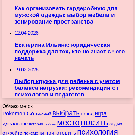
Как организовать гардеробную для
мужской одежды: выбор мебели и
зонирование пространства
12.04.2026
Екатерина Ильина: юридическая
поддержка для тех, кто не знает с чего
начать
19.02.2026
Выбор кружка для ребенка с учетом
баланса нагрузки: рекомендации от
психологов и педагогов
Облако меток
выбрать
игра
Pokemon Go
город
вкусный
носить
место
идеальное
отдых
история
любовь
психология
приготовить
откройте
покемоны