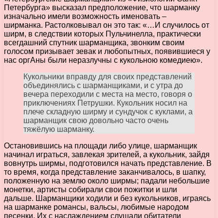
Петербурга» высказал предположение, что шарманку
изначально имели возможность именовать –
ширманка. Растолковывал он это так: «…И случилось от
ширм, в следствии которых Пульчинелла, практически
всегдашний спутник шарманщика, звонким своим
голосом призывает зевак и любопытных, появившиеся у
нас оргАны были неразлучны с кукольною комедиею».
Кукольники вправду для своих представлений
объединялись с шарманщиками, и с утра до
вечера переходили с места на место, говоря о
приключениях Петрушки. Кукольник носил на
плече складную ширму и сундучок с куклами, а
шарманщик свою довольно часто очень
тяжёлую шарманку.
Остановившись на площади либо улице, шарманщик
начинал играться, завлекая зрителей, а кукольник, зайдя
вовнутрь ширмы, подготовился начать представление. В
то время, когда представление заканчивалось, в шапку,
положенную на землю около ширмы; падали небольшие
монетки, артисты собирали свои пожитки и шли
дальше. Шарманщики ходили и без кукольников, играясь
на шарманке романсы, вальсы, любимые народом
песенки. Их с наслаждением слушали обитатели