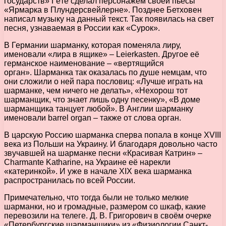
государств» Гёте сделал персонажем своей пьесы
«Ярмарка в Плундерсвейлерне». Позднее Бетховен
написал музыку на данный текст. Так появилась на свет
песня, узнаваемая в России как «Сурок».
В Германии шарманку, которая поменяла лиру,
именовали «лира в ящике» – Leierkasten. Другое её
германское наименование – «вертящийся
орган». Шарманка так оказалась по душе немцам, что
они сложили о ней пара пословиц: «Лучше играть на
шарманке, чем ничего не делать», «Нехорош тот
шарманщик, что знает лишь одну песенку», «В доме
шарманщика танцует любой». В Англии шарманку
именовали barrel organ – также от слова орган.
В царскую Россию шарманка сперва попала в конце XVIII
века из Польши на Украину. И благодаря довольно часто
звучавшей на шарманке песни «Красивая Катрин» –
Charmante Katharine, на Украине её нарекли
«катеринкой». И уже в начале XIX века шарманка
распространилась по всей России.
Примечательно, что тогда были не только мелкие
шарманки, но и громадные, размером со шкаф, какие
перевозили на телеге. Д. В. Григорович в своём очерке
«Петербургские шарманщики» из «Физиологии Санкт-