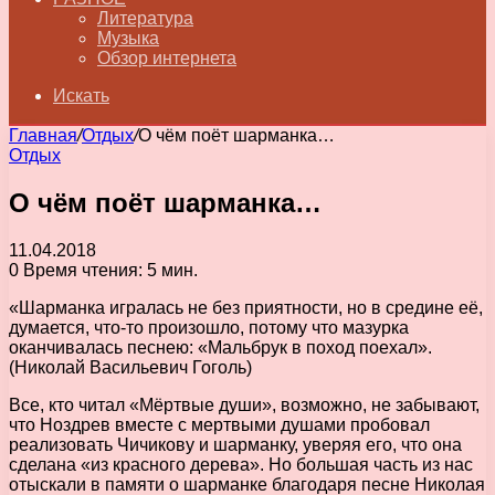
Литература
Музыка
Обзор интернета
Искать
Главная
/
Отдых
/
О чём поёт шарманка…
Отдых
О чём поёт шарманка…
11.04.2018
0
Время чтения: 5 мин.
«Шарманка игралась не без приятности, но в средине её,
думается, что-то произошло, потому что мазурка
оканчивалась песнею: «Мальбрук в поход поехал».
(Николай Васильевич Гоголь)
Все, кто читал «Мёртвые души», возможно, не забывают,
что Ноздрев вместе с мертвыми душами пробовал
реализовать Чичикову и шарманку, уверяя его, что она
сделана «из красного дерева». Но большая часть из нас
отыскали в памяти о шарманке благодаря песне Николая