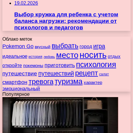
19.02.2026
Выбор кружка для ребенка с учетом
баланса нагрузки: рекомендации от
психологов и педагогов
Облако меток
выбрать
игра
Pokemon Go
город
вкусный
носить
место
идеальное
отдых
история
любовь
психология
приготовить
откройте
покемоны
рецепт
путешествие
путешествий
салат
туризма
тревога
смартфон
характер
эмоциональный
Популярное